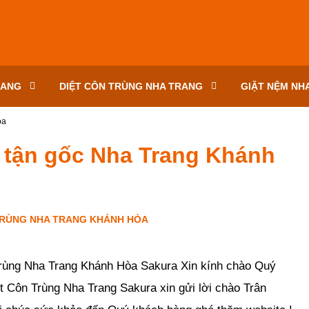
RANG
DIỆT CÔN TRÙNG NHA TRANG
GIẶT NỆM NH
òa
g tận gốc Nha Trang Khánh
TRÙNG NHA TRANG KHÁNH HÒA
-
0
bình luận
-
2736
lượt xem
rùng Nha Trang Khánh Hòa Sakura Xin kính chào Quý
t Côn Trùng Nha Trang Sakura xin gửi lời chào Trân