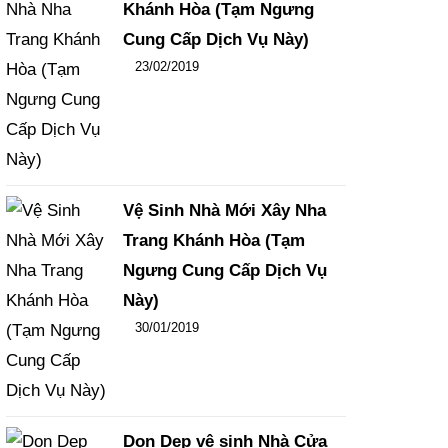
Khánh Hòa (Tạm Ngưng
Cung Cấp Dịch Vụ Này)
Đăng ngày
23/02/2019
-
102
-
15449
Vệ Sinh Nhà Mới Xây Nha
Trang Khánh Hòa (Tạm
Ngưng Cung Cấp Dịch Vụ
Này)
Đăng ngày
30/01/2019
-
108
-
15830
Dọn Dẹp vệ sinh Nhà Cửa