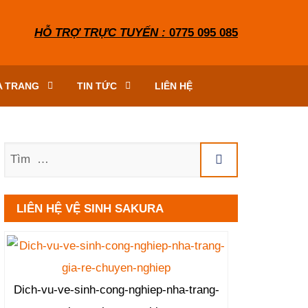
HỖ TRỢ TRỰC TUYẾN :
0775 095 085
A TRANG
TIN TỨC
LIÊN HỆ
Tìm
LIÊN HỆ VỆ SINH SAKURA
Dich-vu-ve-sinh-cong-nghiep-nha-trang-