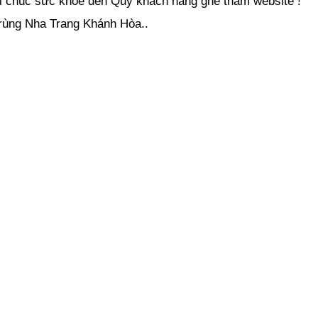
ời chúc sức khỏe đến Quý khách hàng ghé thăm website !
rùng Nha Trang Khánh Hòa..