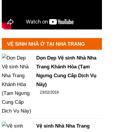
VỆ SINH NHÀ Ở TẠI NHA TRANG
Dọn Dẹp Vệ sinh Nhà Nha
Trang Khánh Hòa (Tạm
Ngưng Cung Cấp Dịch Vụ
Này)
Đăng ngày
23/02/2019
-
106
-
14430
Vệ sinh Nhà Nha Trang