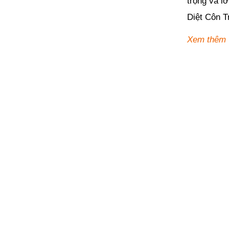
trọng và l
Diệt Côn T
Xem thêm