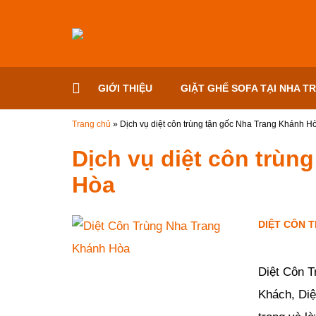
Đến nội dung chính
GIỚI THIỆU
GIẶT GHẾ SOFA TẠI NHA T
Trang chủ
»
Dịch vụ diệt côn trùng tận gốc Nha Trang Khánh H
Dịch vụ diệt côn trùn
Hòa
DIỆT CÔN 
Đăng ngày
23/02/2019
Diệt Côn T
Khách, Diệ