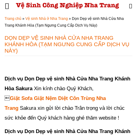
Đến nội dung chính
Trang chủ
»
Vệ sinh Nhà ở Nha Trang
»
Dọn Dẹp vệ sinh Nhà Cửa Nha
Trang Khánh Hòa (Tạm Ngưng Cung Cấp Dịch Vụ Này)
DỌN DẸP VỆ SINH NHÀ CỬA NHA TRANG
KHÁNH HÒA (TẠM NGƯNG CUNG CẤP DỊCH VỤ
NÀY)
Đăng ngày
30/01/2019
-
106
bình luận
-
15177
lượt xem
Dịch vụ Dọn Dẹp vệ sinh Nhà Cửa Nha Trang Khánh
Hòa Sakura
Xin kính chào
Quý Khách,

Giặt Sofa Giặt Nệm Diệt Côn Trùng Nha
Trang
Sakura xin gửi lời chào Trân trọng và lời chúc
sức khỏe đến Quý khách hàng ghé thăm website !
Dịch vụ Dọn Dẹp vệ sinh Nhà Cửa Nha Trang Khánh