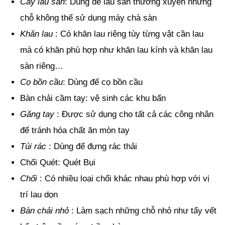
Cây lau sàn
: Dùng để lau sàn thường xuyên những
chỗ không thể sử dụng máy chà sàn
Khăn lau
: Có khăn lau riêng tùy từng vật cần lau
mà có khăn phù hợp như khăn lau kính và khăn lau
sàn riêng…
Cọ bồn cầu
: Dùng để cọ bồn cầu
Bàn chải cầm tay: vệ sinh các khu bẩn
Găng tay
: Được sử dụng cho tất cả các công nhân
để tránh hóa chất ăn mòn tay
Túi rác
: Dùng để đựng rác thải
Chổi Quét: Quét Bụi
Chổi
: Có nhiều loại chổi khác nhau phù hợp với vị
trí lau dọn
Bàn chải nhỏ
: Làm sạch những chỗ nhỏ như tẩy vết