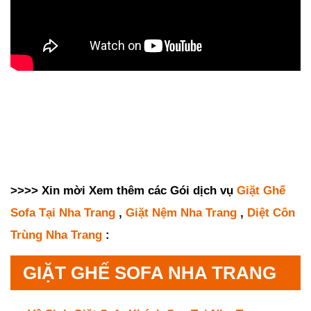
>>>> Xin mời Xem thêm các Gói dịch vụ
Giặt Ghế
Sofa Tại Nha Trang
,
Giặt Nệm Nha Trang
,
Diệt Côn
Trùng Nha Trang
:
GIẶT GHẾ SOFA NHA TRANG