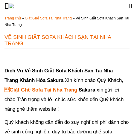
Đến nội dung chính
Trang chủ
»
Giặt Ghế Sofa Tại Nha Trang
»
Vệ Sinh Giặt Sofa Khách Sạn Tại
Nha Trang
VỆ SINH GIẶT SOFA KHÁCH SẠN TẠI NHA
TRANG
Đăng ngày
21/08/2019
-
64
bình luận
-
10221
lượt xem
Dịch Vụ Vệ Sinh Giặt Sofa Khách Sạn Tại Nha
Trang Khánh Hòa Sakura
Xin kính chào
Quý Khách,

Giặt Ghế Sofa Tại Nha Trang
Sakura
xin gửi lời
chào Trân trọng và lời chúc sức khỏe đến Quý khách
hàng ghé thăm website !
Quý khách không cần đắn đo suy nghĩ chi phí dành cho
vệ sinh công nghiệp, duy tu bảo dưỡng ghế sofa