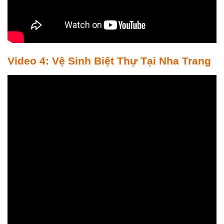
Video 4: Vệ Sinh Biệt Thự Tại Nha Trang