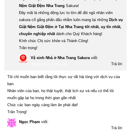
Nệm Giặt Đệm Nha Trang
Sakura!
Đây mãi là những động lực to lớn để đội ngũ nhân viên
sakura cố gắng phấn đấu nhằm luôn mang lại những
Dịch vụ
Giặt Nệm Giặt Đệm ở Tại Nha Trang tốt nhất, uy tín nhất,
chuyên nghiệp nhất
dành cho Quý Khách hàng!
Kính chúc Chị sức khỏe và Thành Công!
Trân trọng!
Vệ sinh Nhà ở Nha Trang Sakura
viết:
Trả lời
30/09/2018 lúc 3:53 chiều
Tôi chỉ muốn bạn biết rằng tôi thực sự rất hài lòng với dịch vụ của
bạn.
Nhân viên của bạn, họ thật tuyệt, thật lịch sự và nếu có thể tôi
muốn gặp lại họ trong thời gian gần nhất
Chúc các bạn ngày càng làm ăn phát đạt!
Trân Trọng!
Ngọc Phạm
viết:
Trả lời
30/09/2018 lúc 6:56 sáng