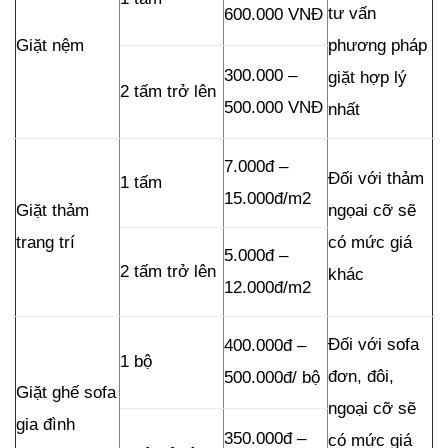
tư vấn
600.000 VNĐ
Giặt nệm
phương pháp
300.000 –
giặt hợp lý
2 tấm trở lên
500.000 VNĐ
nhất
7.000đ –
Đối với thảm
1 tấm
15.000đ/m2
Giặt thảm
ngọai cỡ sẽ
trang trí
có mức giá
5.000đ –
2 tấm trở lên
khác
12.000đ/m2
Đối với sofa
400.000đ –
1 bộ
đơn, đôi,
500.000đ/ bộ
Giặt ghế sofa
ngoại cỡ sẽ
gia đình
350.000đ –
có mức giá