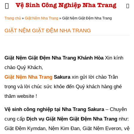
Đến nội dung chính
Trang chủ
»
Giặt Nệm Nha Trang
»
Giặt Nệm Giặt Đệm Nha Trang
GIẶT NỆM GIẶT ĐỆM NHA TRANG
Đăng ngày
23/09/2018
-
88
bình luận
-
13949
lượt xem
Giặt Nệm Giặt Đệm Nha Trang Khánh Hòa
Xin kính
chào
Quý Khách,
Giặt Nệm Nha Trang
Sakura
xin gửi lời chào Trân
trọng và lời chúc sức khỏe đến Quý khách hàng ghé
thăm website !
Vệ sinh công nghiệp tại Nha Trang Sakura
– Chuyên
cung cấp
Dịch vụ Giặt Nệm Giặt Đệm Nha Trang
như:
Giặt Đệm Kymdan, Nệm Kim Đan, Giặt Nệm Everon, vệ