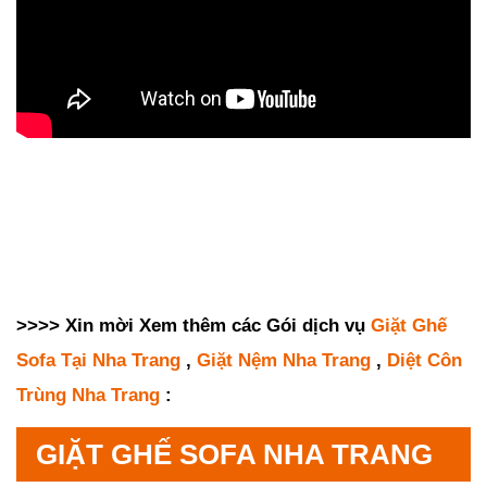
>>>> Xin mời Xem thêm các Gói dịch vụ
Giặt Ghế
Sofa Tại Nha Trang
,
Giặt Nệm Nha Trang
,
Diệt Côn
Trùng Nha Trang
:
GIẶT GHẾ SOFA NHA TRANG