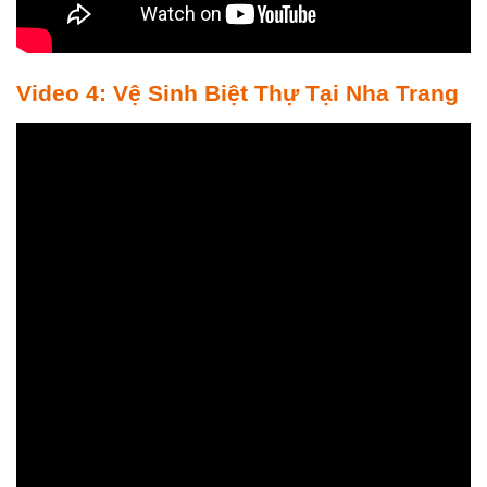
Video 4: Vệ Sinh Biệt Thự Tại Nha Trang