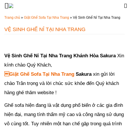
Đến nội dung chính
Trang chủ
»
Giặt Ghế Sofa Tại Nha Trang
»
Vệ Sinh Ghế Nỉ Tại Nha Trang
VỆ SINH GHẾ NỈ TẠI NHA TRANG
Đăng ngày
21/08/2019
-
64
bình luận
-
9022
lượt xem
Vệ Sinh Ghế Nỉ Tại Nha Trang Khánh Hòa Sakura
Xin
kính chào
Quý Khách,

Giặt Ghế Sofa Tại Nha Trang
Sakura
xin gửi lời
chào Trân trọng và lời chúc sức khỏe đến Quý khách
hàng ghé thăm website !
Ghế sofa hiện đang là vật dụng phổ biến ở các gia đình
hiện đại, mang tính thẩm mỹ cao và công năng sử dụng
vô cùng tốt. Tuy nhiên một hạn chế gặp trong quá trình