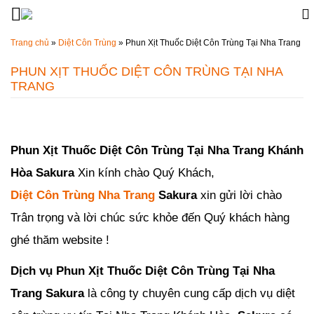
Đến nội dung chính
Trang chủ
»
Diệt Côn Trùng
»
Phun Xịt Thuốc Diệt Côn Trùng Tại Nha Trang
PHUN XỊT THUỐC DIỆT CÔN TRÙNG TẠI NHA
TRANG
Đăng ngày
19/12/2019
-
44
bình luận
-
7572
lượt xem
Phun Xịt Thuốc Diệt Côn Trùng Tại Nha Trang Khánh
Hòa Sakura
Xin kính chào
Quý Khách,
Diệt Côn Trùng Nha Trang
Sakura
xin gửi lời chào
Trân trọng và lời chúc sức khỏe đến Quý khách hàng
ghé thăm website !
Dịch vụ Phun Xịt Thuốc Diệt Côn Trùng Tại Nha
Trang Sakura
là công ty chuyên cung cấp dịch vụ diệt