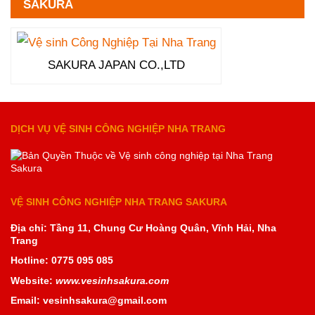
SAKURA
SAKURA JAPAN CO.,LTD
DỊCH VỤ VỆ SINH CÔNG NGHIỆP NHA TRANG
VỆ SINH CÔNG NGHIỆP NHA TRANG SAKURA
Địa chỉ: Tầng 11, Chung Cư Hoàng Quân, Vĩnh Hải, Nha
Trang
Hotline: 0775 095 085
Website:
www.vesinhsakura.com
Email: vesinhsakura@gmail.com