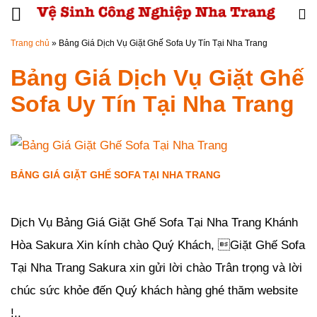
Đến nội dung chính
Trang chủ
»
Bảng Giá Dịch Vụ Giặt Ghế Sofa Uy Tín Tại Nha Trang
Bảng Giá Dịch Vụ Giặt Ghế
Sofa Uy Tín Tại Nha Trang
BẢNG GIÁ GIẶT GHẾ SOFA TẠI NHA TRANG
Đăng ngày
21/08/2019
-
64
bình luận
-
10115
lượt xem
Dịch Vụ Bảng Giá Giặt Ghế Sofa Tại Nha Trang Khánh
Hòa Sakura Xin kính chào Quý Khách, Giặt Ghế Sofa
Tại Nha Trang Sakura xin gửi lời chào Trân trọng và lời
chúc sức khỏe đến Quý khách hàng ghé thăm website
!..