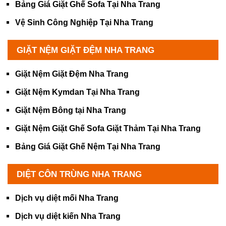
Bảng Giá Giặt Ghế Sofa Tại Nha Trang
Vệ Sinh Công Nghiệp Tại Nha Trang
GIẶT NỆM GIẶT ĐỆM NHA TRANG
Giặt Nệm Giặt Đệm Nha Trang
Giặt Nệm Kymdan Tại Nha Trang
Giặt Nệm Bông tại Nha Trang
Giặt Nệm Giặt Ghế Sofa Giặt Thảm Tại Nha Trang
Bảng Giá Giặt Ghế Nệm Tại Nha Trang
DIỆT CÔN TRÙNG NHA TRANG
Dịch vụ diệt mối Nha Trang
Dịch vụ diệt kiến Nha Trang