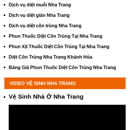
Dịch vụ diệt muỗi Nha Trang
Dịch vụ diệt gián Nha Trang
Dịch vụ diệt côn trùng Nha Trang
Phun Thuốc Diệt Côn Trùng Tại Nha Trang
Phun Xịt Thuốc Diệt Côn Trùng Tại Nha Trang
Diệt Côn Trùng Nha Trang Khánh Hòa
Bảng Giá Phun Thuốc Diệt Côn Trùng Nha Trang
VIDEO VỆ SINH NHA TRANG
Vệ Sinh Nhà Ở Nha Trang