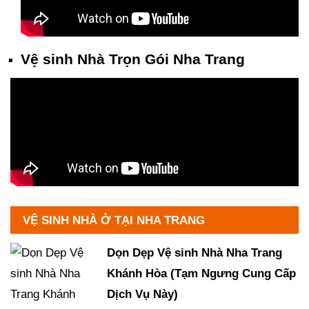
Vệ sinh Nhà Trọn Gói Nha Trang
VỆ SINH NHÀ Ở TẠI NHA TRANG
Dọn Dẹp Vệ sinh Nhà Nha Trang
Khánh Hòa (Tạm Ngưng Cung Cấp
Dịch Vụ Này)