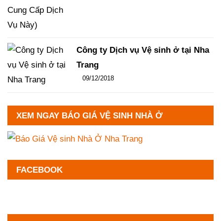
Công ty Dịch vụ Vệ sinh ở tại Nha
Trang
Đăng ngày
09/12/2018
-
102
-
13341
XEM NGAY BÁO GIÁ VỆ SINH NHÀ Ở
FACEBOOK