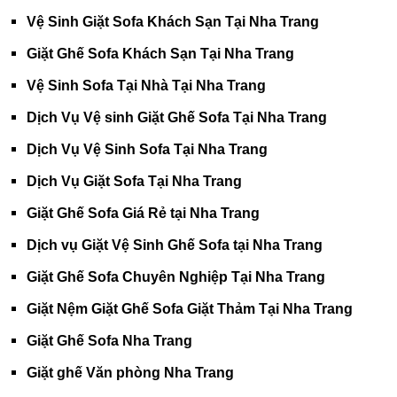
Vệ Sinh Giặt Sofa Khách Sạn Tại Nha Trang
Giặt Ghế Sofa Khách Sạn Tại Nha Trang
Vệ Sinh Sofa Tại Nhà Tại Nha Trang
Dịch Vụ Vệ sinh Giặt Ghế Sofa Tại Nha Trang
Dịch Vụ Vệ Sinh Sofa Tại Nha Trang
Dịch Vụ Giặt Sofa Tại Nha Trang
Giặt Ghế Sofa Giá Rẻ tại Nha Trang
Dịch vụ Giặt Vệ Sinh Ghế Sofa tại Nha Trang
Giặt Ghế Sofa Chuyên Nghiệp Tại Nha Trang
Giặt Nệm Giặt Ghế Sofa Giặt Thảm Tại Nha Trang
Giặt Ghế Sofa Nha Trang
Giặt ghế Văn phòng Nha Trang