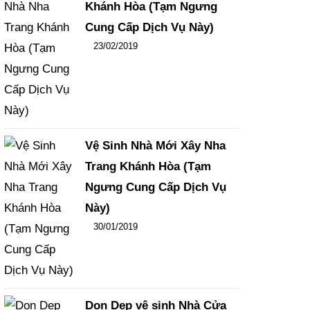
Khánh Hòa (Tạm Ngưng
Cung Cấp Dịch Vụ Này)
Đăng ngày
23/02/2019
-
102
-
15453
Vệ Sinh Nhà Mới Xây Nha
Trang Khánh Hòa (Tạm
Ngưng Cung Cấp Dịch Vụ
Này)
Đăng ngày
30/01/2019
-
108
-
15835
Dọn Dẹp vệ sinh Nhà Cửa