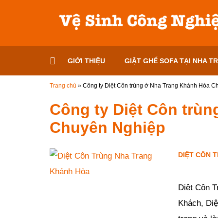
Đến nội dung chính
GIỚI THIỆU
GIẶT GHẾ SOFA TẠI NHA T
Trang chủ
»
Công ty Diệt Côn trùng ở Nha Trang Khánh Hòa C
Công ty Diệt Côn trù
Chuyên Nghiệp
DIỆT CÔN 
Đăng ngày
23/02/2019
Diệt Côn T
Khách, Diệ