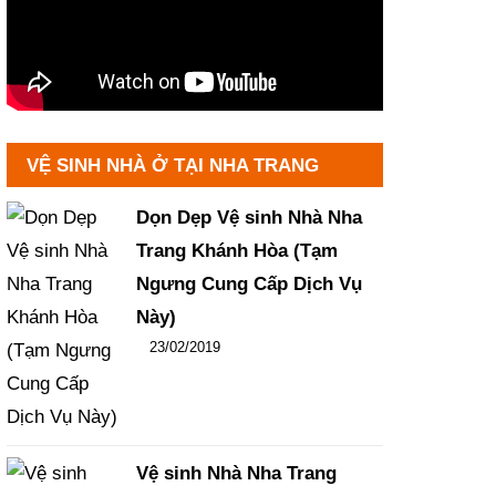
VỆ SINH NHÀ Ở TẠI NHA TRANG
Dọn Dẹp Vệ sinh Nhà Nha
Trang Khánh Hòa (Tạm
Ngưng Cung Cấp Dịch Vụ
Này)
Đăng ngày
23/02/2019
-
106
-
14434
Vệ sinh Nhà Nha Trang