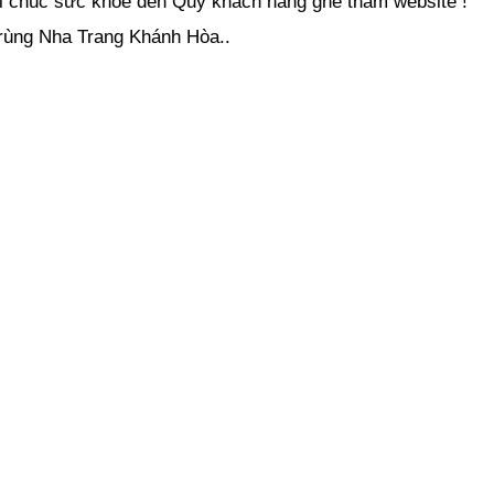
ời chúc sức khỏe đến Quý khách hàng ghé thăm website !
rùng Nha Trang Khánh Hòa..