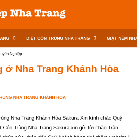
RANG
DIỆT CÔN TRÙNG NHA TRANG
GIẶT NỆM NH
huyên Nghiệp
ng ở Nha Trang Khánh Hòa
TRÙNG NHA TRANG KHÁNH HÒA
-
0
bình luận
-
2737
lượt xem
rùng Nha Trang Khánh Hòa Sakura Xin kính chào Quý
t Côn Trùng Nha Trang Sakura xin gửi lời chào Trân