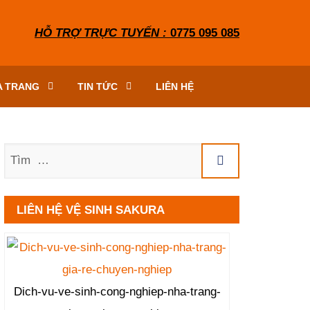
HỖ TRỢ TRỰC TUYẾN :
0775 095 085
A TRANG
TIN TỨC
LIÊN HỆ
Tìm
LIÊN HỆ VỆ SINH SAKURA
Dich-vu-ve-sinh-cong-nghiep-nha-trang-