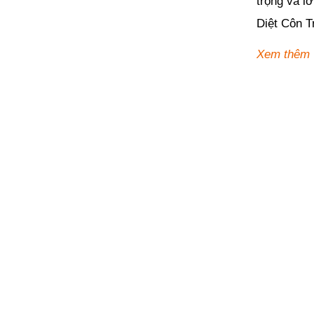
trọng và l
Diệt Côn T
Xem thêm