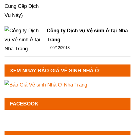
Công ty Dịch vụ Vệ sinh ở tại Nha
Trang
Đăng ngày
09/12/2018
-
102
-
13331
XEM NGAY BÁO GIÁ VỆ SINH NHÀ Ở
FACEBOOK