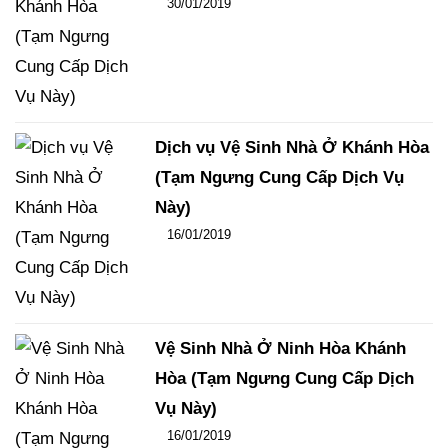
Đăng ngày
30/01/2019
-
100
-
13726
Dịch vụ Vệ Sinh Nhà Ở Khánh Hòa
(Tạm Ngưng Cung Cấp Dịch Vụ
Này)
Đăng ngày
16/01/2019
-
124
-
16160
Vệ Sinh Nhà Ở Ninh Hòa Khánh
Hòa (Tạm Ngưng Cung Cấp Dịch
Vụ Này)
Đăng ngày
16/01/2019
-
96
-
15366