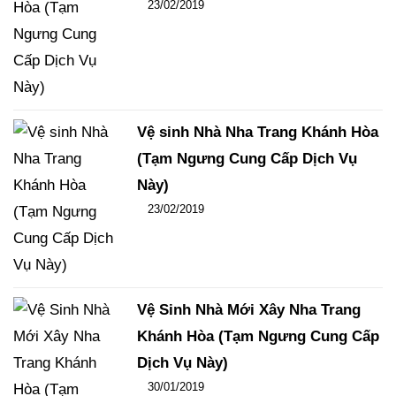
Đăng ngày
23/02/2019
-
106
-
14438
Vệ sinh Nhà Nha Trang Khánh Hòa
(Tạm Ngưng Cung Cấp Dịch Vụ
Này)
Đăng ngày
23/02/2019
-
102
-
15454
Vệ Sinh Nhà Mới Xây Nha Trang
Khánh Hòa (Tạm Ngưng Cung Cấp
Dịch Vụ Này)
Đăng ngày
30/01/2019
-
108
-
15837