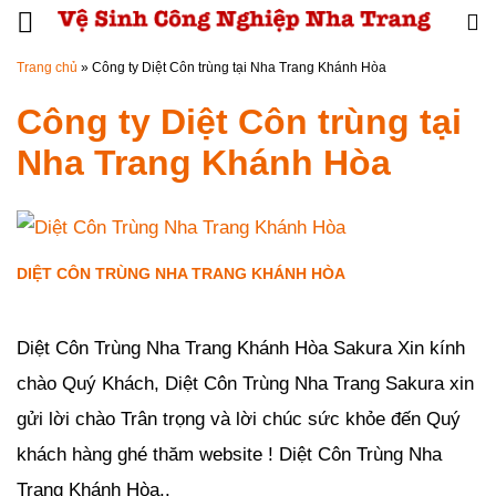
Đến nội dung chính
Trang chủ
»
Công ty Diệt Côn trùng tại Nha Trang Khánh Hòa
Công ty Diệt Côn trùng tại
Nha Trang Khánh Hòa
DIỆT CÔN TRÙNG NHA TRANG KHÁNH HÒA
Đăng ngày
23/02/2019
-
0
bình luận
-
2738
lượt xem
Diệt Côn Trùng Nha Trang Khánh Hòa Sakura Xin kính
chào Quý Khách, Diệt Côn Trùng Nha Trang Sakura xin
gửi lời chào Trân trọng và lời chúc sức khỏe đến Quý
khách hàng ghé thăm website ! Diệt Côn Trùng Nha
Trang Khánh Hòa..