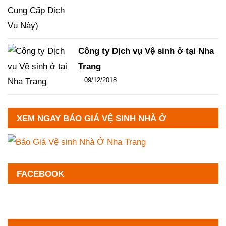
Công ty Dịch vụ Vệ sinh ở tại Nha
Trang
Đăng ngày
09/12/2018
-
102
-
13330
XEM NGAY BÁO GIÁ VỆ SINH NHÀ Ở
FACEBOOK