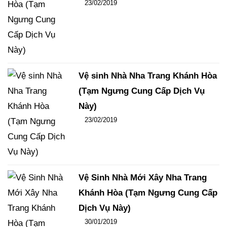
Đăng ngày
23/02/2019
-
106
-
14436
Vệ sinh Nhà Nha Trang Khánh Hòa
(Tạm Ngưng Cung Cấp Dịch Vụ
Này)
Đăng ngày
23/02/2019
-
102
-
15454
Vệ Sinh Nhà Mới Xây Nha Trang
Khánh Hòa (Tạm Ngưng Cung Cấp
Dịch Vụ Này)
Đăng ngày
30/01/2019
-
108
-
15836