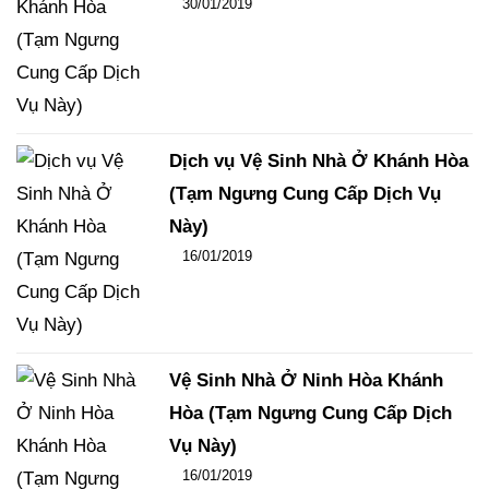
Đăng ngày
30/01/2019
-
100
-
13726
Dịch vụ Vệ Sinh Nhà Ở Khánh Hòa
(Tạm Ngưng Cung Cấp Dịch Vụ
Này)
Đăng ngày
16/01/2019
-
124
-
16157
Vệ Sinh Nhà Ở Ninh Hòa Khánh
Hòa (Tạm Ngưng Cung Cấp Dịch
Vụ Này)
Đăng ngày
16/01/2019
-
96
-
15365