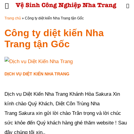
Đến nội dung chính
Trang chủ
»
Công ty diệt kiến Nha Trang tận Gốc
Công ty diệt kiến Nha
Trang tận Gốc
DỊCH VỤ DIỆT KIẾN NHA TRANG
Đăng ngày
20/07/2018
-
86
bình luận
-
13007
lượt xem
Dịch vụ Diệt Kiến Nha Trang Khánh Hòa Sakura Xin
kính chào Quý Khách, Diệt Côn Trùng Nha
Trang Sakura xin gửi lời chào Trân trọng và lời chúc
sức khỏe đến Quý khách hàng ghé thăm website ! Sau
đây chúng tôi xin..