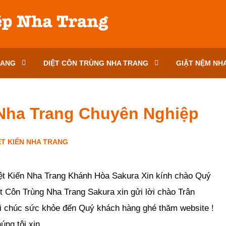
RANG
DIỆT CÔN TRÙNG NHA TRANG
GIẶT NỆM NH
 Nha Trang Chuyên Nghiệp
ỆT KIẾN NHA TRANG
-
86
bình luận
-
13007
lượt xem
ệt Kiến Nha Trang Khánh Hòa Sakura Xin kính chào Quý
t Côn Trùng Nha Trang Sakura xin gửi lời chào Trân
ời chúc sức khỏe đến Quý khách hàng ghé thăm website !
ng tôi xin..