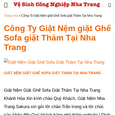
Đến nội dung chính
Trang chủ
»
Công Ty Giặt Nệm giặt Ghế Sofa giặt Thảm Tại Nha Trang
Công Ty Giặt Nệm giặt Ghế
Sofa giặt Thảm Tại Nha
Trang
GIẶT NỆM GIẶT GHẾ SOFA GIẶT THẢM TẠI NHA TRANG
Đăng ngày
20/08/2019
-
64
bình luận
-
9086
lượt xem
Giặt Nệm Giặt Ghế Sofa Giặt Thảm Tại Nha Trang
Khánh Hòa Xin kính chào Quý Khách, Giặt Nệm Nha
Trang Sakura xin gửi lời chào Trân trọng và lời chúc
sức khỏe đến Quý khách hàng ghé thăm website ! Dịch