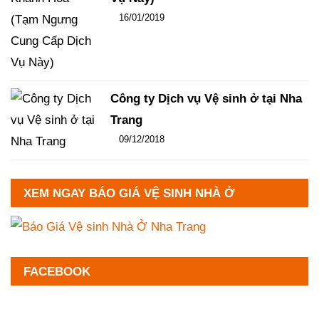
Đăng ngày
16/01/2019
-
96
-
15359
Công ty Dịch vụ Vệ sinh ở tại Nha
Trang
Đăng ngày
09/12/2018
-
102
-
13325
XEM NGAY BÁO GIÁ VỆ SINH NHÀ Ở
FACEBOOK