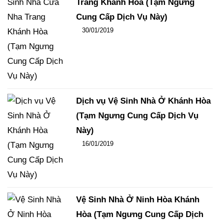
Trang Khánh Hòa (Tạm Ngưng
Cung Cấp Dịch Vụ Này)
Đăng ngày
30/01/2019
-
100
-
13731
Dịch vụ Vệ Sinh Nhà Ở Khánh Hòa
(Tạm Ngưng Cung Cấp Dịch Vụ
Này)
Đăng ngày
16/01/2019
-
124
-
16162
Vệ Sinh Nhà Ở Ninh Hòa Khánh
Hòa (Tạm Ngưng Cung Cấp Dịch