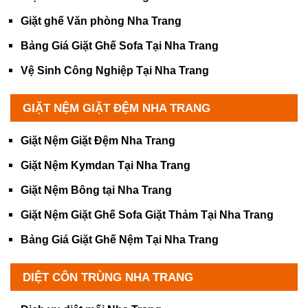
Giặt ghế Văn phòng Nha Trang
Bảng Giá Giặt Ghế Sofa Tại Nha Trang
Vệ Sinh Công Nghiệp Tại Nha Trang
GIẶT NỆM GIẶT ĐỆM NHA TRANG
Giặt Nệm Giặt Đệm Nha Trang
Giặt Nệm Kymdan Tại Nha Trang
Giặt Nệm Bông tại Nha Trang
Giặt Nệm Giặt Ghế Sofa Giặt Thảm Tại Nha Trang
Bảng Giá Giặt Ghế Nệm Tại Nha Trang
DIỆT CÔN TRÙNG NHA TRANG