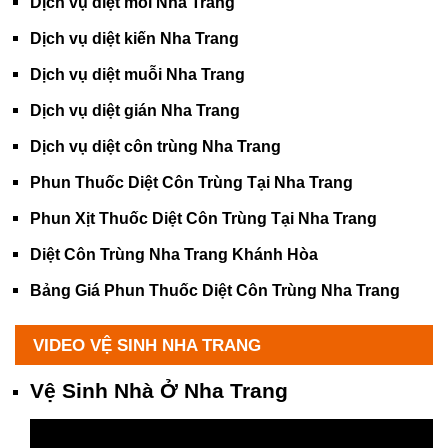
Dịch vụ diệt mối Nha Trang
Dịch vụ diệt kiến Nha Trang
Dịch vụ diệt muỗi Nha Trang
Dịch vụ diệt gián Nha Trang
Dịch vụ diệt côn trùng Nha Trang
Phun Thuốc Diệt Côn Trùng Tại Nha Trang
Phun Xịt Thuốc Diệt Côn Trùng Tại Nha Trang
Diệt Côn Trùng Nha Trang Khánh Hòa
Bảng Giá Phun Thuốc Diệt Côn Trùng Nha Trang
VIDEO VỆ SINH NHA TRANG
Vệ Sinh Nhà Ở Nha Trang