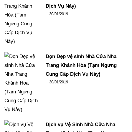
Dịch Vụ Này)
Đăng ngày
30/01/2019
-
108
-
15840
Dọn Dẹp vệ sinh Nhà Cửa Nha
Trang Khánh Hòa (Tạm Ngưng
Cung Cấp Dịch Vụ Này)
Đăng ngày
30/01/2019
-
106
-
15179
Dịch vụ Vệ Sinh Nhà Cửa Nha