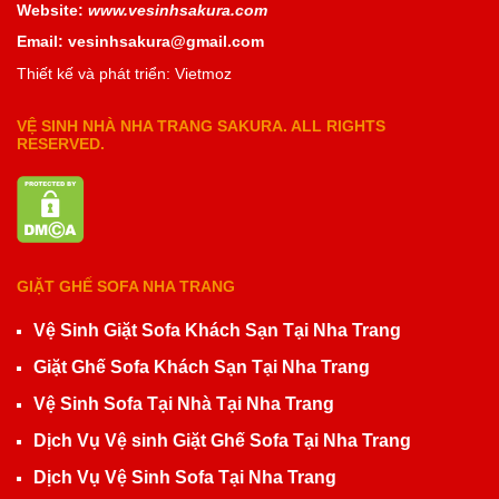
Website:
www.vesinhsakura.com
Email: vesinhsakura@gmail.com
Thiết kế và phát triển: Vietmoz
VỆ SINH NHÀ NHA TRANG SAKURA. ALL RIGHTS
RESERVED.
GIẶT GHẾ SOFA NHA TRANG
Vệ Sinh Giặt Sofa Khách Sạn Tại Nha Trang
Giặt Ghế Sofa Khách Sạn Tại Nha Trang
Vệ Sinh Sofa Tại Nhà Tại Nha Trang
Dịch Vụ Vệ sinh Giặt Ghế Sofa Tại Nha Trang
Dịch Vụ Vệ Sinh Sofa Tại Nha Trang