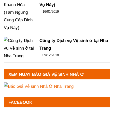
Vụ Này)
Đăng ngày
16/01/2019
-
96
-
15370
Công ty Dịch vụ Vệ sinh ở tại Nha
Trang
Đăng ngày
09/12/2018
-
102
-
13334
XEM NGAY BÁO GIÁ VỆ SINH NHÀ Ở
FACEBOOK