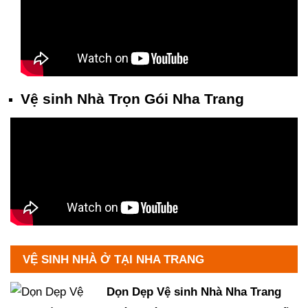
Vệ sinh Nhà Trọn Gói Nha Trang
VỆ SINH NHÀ Ở TẠI NHA TRANG
Dọn Dẹp Vệ sinh Nhà Nha Trang