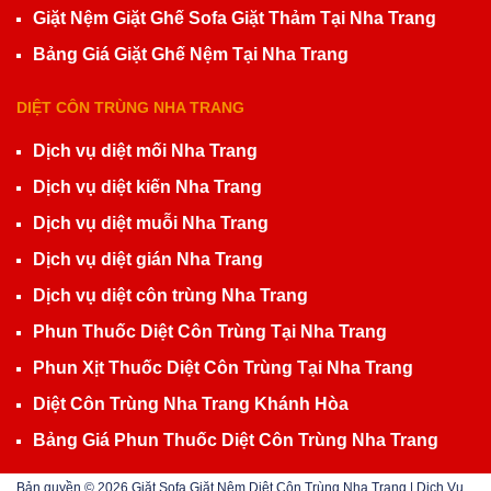
Giặt Nệm Giặt Ghế Sofa Giặt Thảm Tại Nha Trang
Bảng Giá Giặt Ghế Nệm Tại Nha Trang
DIỆT CÔN TRÙNG NHA TRANG
Dịch vụ diệt mối Nha Trang
Dịch vụ diệt kiến Nha Trang
Dịch vụ diệt muỗi Nha Trang
Dịch vụ diệt gián Nha Trang
Dịch vụ diệt côn trùng Nha Trang
Phun Thuốc Diệt Côn Trùng Tại Nha Trang
Phun Xịt Thuốc Diệt Côn Trùng Tại Nha Trang
Diệt Côn Trùng Nha Trang Khánh Hòa
Bảng Giá Phun Thuốc Diệt Côn Trùng Nha Trang
Bản quyền © 2026
Giặt Sofa Giặt Nệm Diệt Côn Trùng Nha Trang | Dịch Vụ