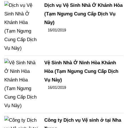
Dịch vụ Vệ Sinh Nhà Ở Khánh Hòa
(Tạm Ngưng Cung Cấp Dịch Vụ
Này)
Đăng ngày
16/01/2019
-
124
-
16157
Vệ Sinh Nhà Ở Ninh Hòa Khánh
Hòa (Tạm Ngưng Cung Cấp Dịch
Vụ Này)
Đăng ngày
16/01/2019
-
96
-
15364
Công ty Dịch vụ Vệ sinh ở tại Nha