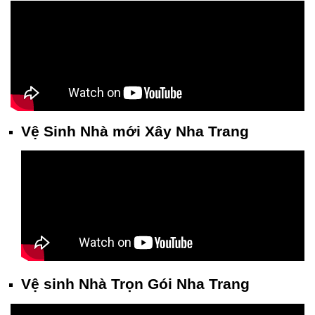
Vệ Sinh Nhà mới Xây Nha Trang
Vệ sinh Nhà Trọn Gói Nha Trang