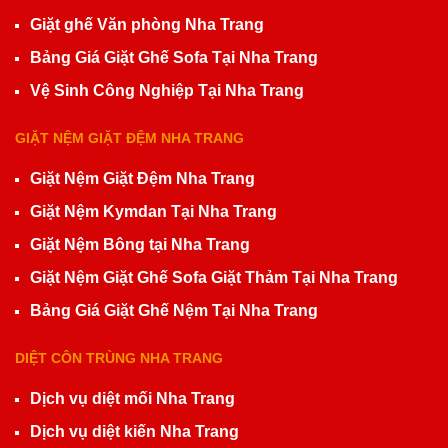
Giặt ghế Văn phòng Nha Trang
Bảng Giá Giặt Ghế Sofa Tại Nha Trang
Vệ Sinh Công Nghiệp Tại Nha Trang
GIẶT NỆM GIẶT ĐỆM NHA TRANG
Giặt Nệm Giặt Đệm Nha Trang
Giặt Nệm Kymdan Tại Nha Trang
Giặt Nệm Bông tại Nha Trang
Giặt Nệm Giặt Ghế Sofa Giặt Thảm Tại Nha Trang
Bảng Giá Giặt Ghế Nệm Tại Nha Trang
DIỆT CÔN TRÙNG NHA TRANG
Dịch vụ diệt mối Nha Trang
Dịch vụ diệt kiến Nha Trang