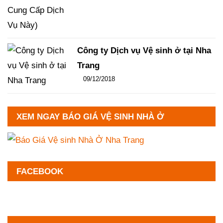
Công ty Dịch vụ Vệ sinh ở tại Nha
Trang
Đăng ngày
09/12/2018
-
102
-
13332
XEM NGAY BÁO GIÁ VỆ SINH NHÀ Ở
FACEBOOK