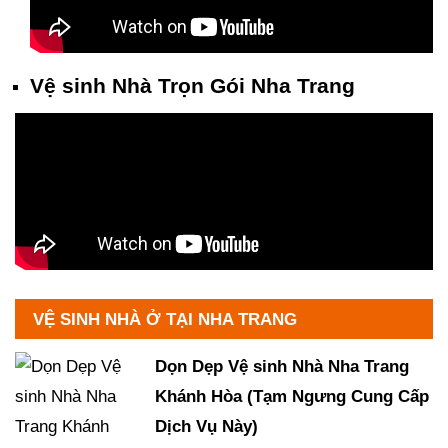
Vệ sinh Nhà Trọn Gói Nha Trang
VỆ SINH NHÀ Ở TẠI NHA TRANG
Dọn Dẹp Vệ sinh Nhà Nha Trang
Khánh Hòa (Tạm Ngưng Cung Cấp
Dịch Vụ Này)