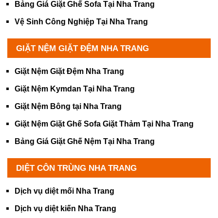
Bảng Giá Giặt Ghế Sofa Tại Nha Trang
Vệ Sinh Công Nghiệp Tại Nha Trang
GIẶT NỆM GIẶT ĐỆM NHA TRANG
Giặt Nệm Giặt Đệm Nha Trang
Giặt Nệm Kymdan Tại Nha Trang
Giặt Nệm Bông tại Nha Trang
Giặt Nệm Giặt Ghế Sofa Giặt Thảm Tại Nha Trang
Bảng Giá Giặt Ghế Nệm Tại Nha Trang
DIỆT CÔN TRÙNG NHA TRANG
Dịch vụ diệt mối Nha Trang
Dịch vụ diệt kiến Nha Trang