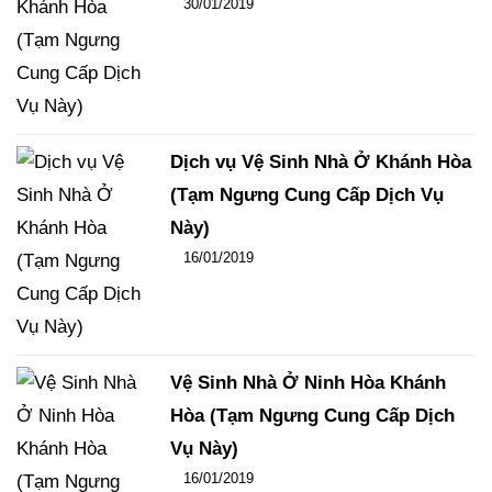
Đăng ngày
30/01/2019
-
100
-
13729
Dịch vụ Vệ Sinh Nhà Ở Khánh Hòa
(Tạm Ngưng Cung Cấp Dịch Vụ
Này)
Đăng ngày
16/01/2019
-
124
-
16160
Vệ Sinh Nhà Ở Ninh Hòa Khánh
Hòa (Tạm Ngưng Cung Cấp Dịch
Vụ Này)
Đăng ngày
16/01/2019
-
96
-
15369