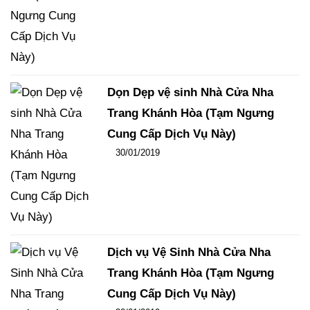
Dọn Dẹp vệ sinh Nhà Cửa Nha
Trang Khánh Hòa (Tạm Ngưng
Cung Cấp Dịch Vụ Này)
Đăng ngày
30/01/2019
-
106
-
15177
Dịch vụ Vệ Sinh Nhà Cửa Nha
Trang Khánh Hòa (Tạm Ngưng
Cung Cấp Dịch Vụ Này)