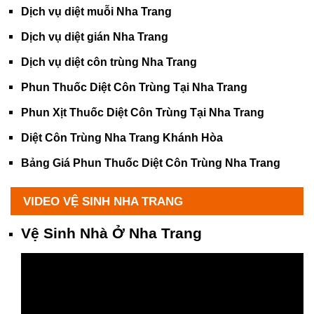
Dịch vụ diệt muỗi Nha Trang
Dịch vụ diệt gián Nha Trang
Dịch vụ diệt côn trùng Nha Trang
Phun Thuốc Diệt Côn Trùng Tại Nha Trang
Phun Xịt Thuốc Diệt Côn Trùng Tại Nha Trang
Diệt Côn Trùng Nha Trang Khánh Hòa
Bảng Giá Phun Thuốc Diệt Côn Trùng Nha Trang
VIDEO VỆ SINH NHA TRANG
Vệ Sinh Nhà Ở Nha Trang