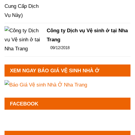
Công ty Dịch vụ Vệ sinh ở tại Nha
Trang
Đăng ngày
09/12/2018
-
102
-
13331
XEM NGAY BÁO GIÁ VỆ SINH NHÀ Ở
FACEBOOK