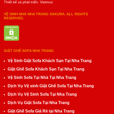
Thiết kế và phát triển: Vietmoz
VỆ SINH NHÀ NHA TRANG SAKURA. ALL RIGHTS
RESERVED.
GIẶT GHẾ SOFA NHA TRANG
Vệ Sinh Giặt Sofa Khách Sạn Tại Nha Trang
Giặt Ghế Sofa Khách Sạn Tại Nha Trang
Vệ Sinh Sofa Tại Nhà Tại Nha Trang
Dịch Vụ Vệ sinh Giặt Ghế Sofa Tại Nha Trang
Dịch Vụ Vệ Sinh Sofa Tại Nha Trang
Dịch Vụ Giặt Sofa Tại Nha Trang
Giặt Ghế Sofa Giá Rẻ tại Nha Trang