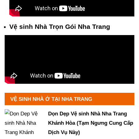
Vệ sinh Nhà Trọn Gói Nha Trang
VỆ SINH NHÀ Ở TẠI NHA TRANG
Dọn Dẹp Vệ sinh Nhà Nha Trang
Khánh Hòa (Tạm Ngưng Cung Cấp
Dịch Vụ Này)