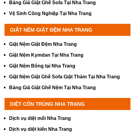
Bảng Giá Giặt Ghế Sofa Tại Nha Trang
Vệ Sinh Công Nghiệp Tại Nha Trang
GIẶT NỆM GIẶT ĐỆM NHA TRANG
Giặt Nệm Giặt Đệm Nha Trang
Giặt Nệm Kymdan Tại Nha Trang
Giặt Nệm Bông tại Nha Trang
Giặt Nệm Giặt Ghế Sofa Giặt Thảm Tại Nha Trang
Bảng Giá Giặt Ghế Nệm Tại Nha Trang
DIỆT CÔN TRÙNG NHA TRANG
Dịch vụ diệt mối Nha Trang
Dịch vụ diệt kiến Nha Trang