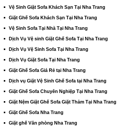
Vệ Sinh Giặt Sofa Khách Sạn Tại Nha Trang
Giặt Ghế Sofa Khách Sạn Tại Nha Trang
Vệ Sinh Sofa Tại Nhà Tại Nha Trang
Dịch Vụ Vệ sinh Giặt Ghế Sofa Tại Nha Trang
Dịch Vụ Vệ Sinh Sofa Tại Nha Trang
Dịch Vụ Giặt Sofa Tại Nha Trang
Giặt Ghế Sofa Giá Rẻ tại Nha Trang
Dịch vụ Giặt Vệ Sinh Ghế Sofa tại Nha Trang
Giặt Ghế Sofa Chuyên Nghiệp Tại Nha Trang
Giặt Nệm Giặt Ghế Sofa Giặt Thảm Tại Nha Trang
Giặt Ghế Sofa Nha Trang
Giặt ghế Văn phòng Nha Trang