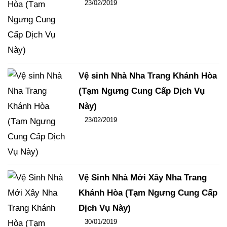
Đăng ngày
23/02/2019
-
106
-
14439
Vệ sinh Nhà Nha Trang Khánh Hòa
(Tạm Ngưng Cung Cấp Dịch Vụ
Này)
Đăng ngày
23/02/2019
-
102
-
15458
Vệ Sinh Nhà Mới Xây Nha Trang
Khánh Hòa (Tạm Ngưng Cung Cấp
Dịch Vụ Này)
Đăng ngày
30/01/2019
-
108
-
15838