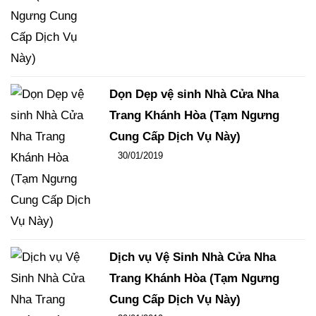
Dọn Dẹp vệ sinh Nhà Cửa Nha
Trang Khánh Hòa (Tạm Ngưng
Cung Cấp Dịch Vụ Này)
Đăng ngày
30/01/2019
-
106
-
15173
Dịch vụ Vệ Sinh Nhà Cửa Nha
Trang Khánh Hòa (Tạm Ngưng
Cung Cấp Dịch Vụ Này)