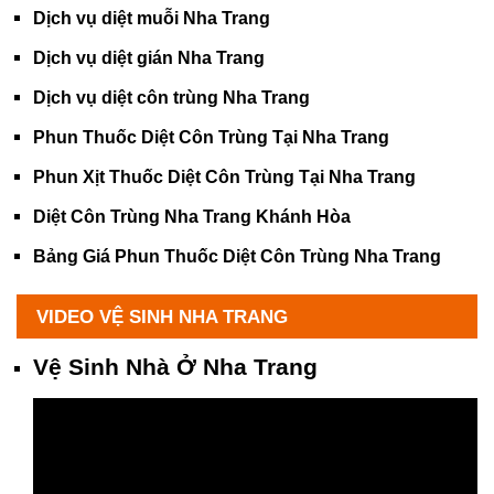
Dịch vụ diệt muỗi Nha Trang
Dịch vụ diệt gián Nha Trang
Dịch vụ diệt côn trùng Nha Trang
Phun Thuốc Diệt Côn Trùng Tại Nha Trang
Phun Xịt Thuốc Diệt Côn Trùng Tại Nha Trang
Diệt Côn Trùng Nha Trang Khánh Hòa
Bảng Giá Phun Thuốc Diệt Côn Trùng Nha Trang
VIDEO VỆ SINH NHA TRANG
Vệ Sinh Nhà Ở Nha Trang