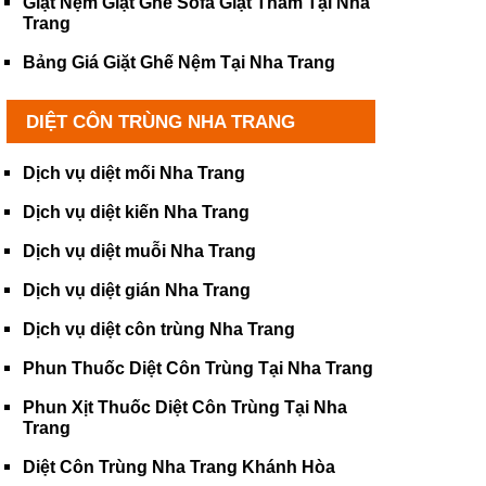
Giặt Nệm Giặt Ghế Sofa Giặt Thảm Tại Nha
Trang
Bảng Giá Giặt Ghế Nệm Tại Nha Trang
DIỆT CÔN TRÙNG NHA TRANG
Dịch vụ diệt mối Nha Trang
Dịch vụ diệt kiến Nha Trang
Dịch vụ diệt muỗi Nha Trang
Dịch vụ diệt gián Nha Trang
Dịch vụ diệt côn trùng Nha Trang
Phun Thuốc Diệt Côn Trùng Tại Nha Trang
Phun Xịt Thuốc Diệt Côn Trùng Tại Nha
Trang
Diệt Côn Trùng Nha Trang Khánh Hòa