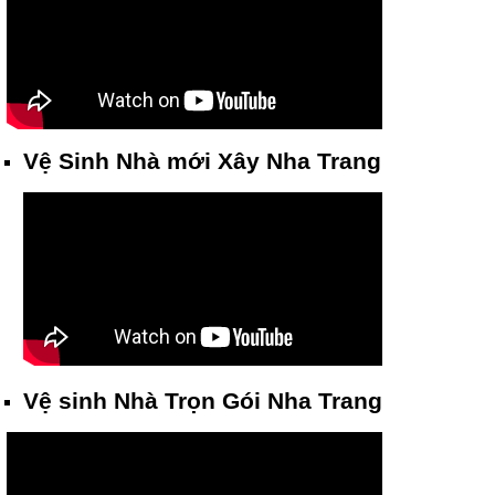
Vệ Sinh Nhà mới Xây Nha Trang
Vệ sinh Nhà Trọn Gói Nha Trang