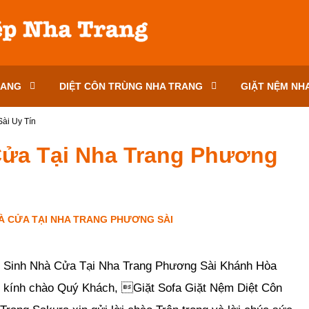
RANG
DIỆT CÔN TRÙNG NHA TRANG
GIẶT NỆM NH
ài Uy Tín
Cửa Tại Nha Trang Phương
HÀ CỬA TẠI NHA TRANG PHƯƠNG SÀI
-
66
bình luận
-
7078
lượt xem
ệ Sinh Nhà Cửa Tại Nha Trang Phương Sài Khánh Hòa
 kính chào Quý Khách, Giặt Sofa Giặt Nệm Diệt Côn