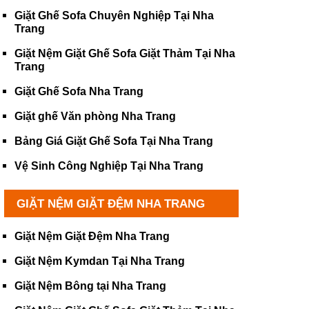
Giặt Ghế Sofa Chuyên Nghiệp Tại Nha
Trang
Giặt Nệm Giặt Ghế Sofa Giặt Thảm Tại Nha
Trang
Giặt Ghế Sofa Nha Trang
Giặt ghế Văn phòng Nha Trang
Bảng Giá Giặt Ghế Sofa Tại Nha Trang
Vệ Sinh Công Nghiệp Tại Nha Trang
GIẶT NỆM GIẶT ĐỆM NHA TRANG
Giặt Nệm Giặt Đệm Nha Trang
Giặt Nệm Kymdan Tại Nha Trang
Giặt Nệm Bông tại Nha Trang