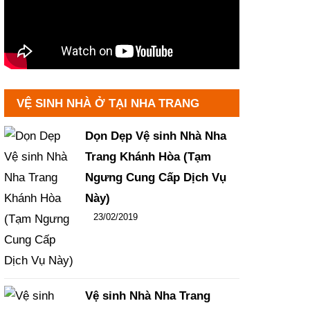
VỆ SINH NHÀ Ở TẠI NHA TRANG
Dọn Dẹp Vệ sinh Nhà Nha
Trang Khánh Hòa (Tạm
Ngưng Cung Cấp Dịch Vụ
Này)
Đăng ngày
23/02/2019
-
106
-
14430
Vệ sinh Nhà Nha Trang