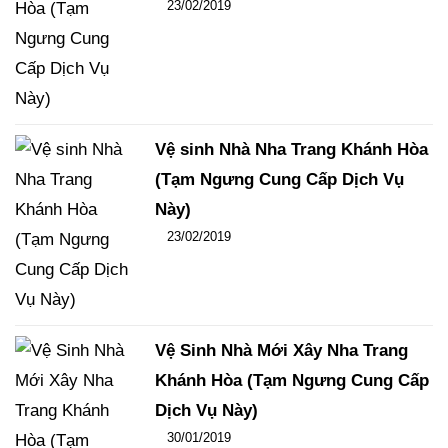
Đăng ngày
23/02/2019
-
106
-
14443
Vệ sinh Nhà Nha Trang Khánh Hòa
(Tạm Ngưng Cung Cấp Dịch Vụ
Này)
Đăng ngày
23/02/2019
-
102
-
15461
Vệ Sinh Nhà Mới Xây Nha Trang
Khánh Hòa (Tạm Ngưng Cung Cấp
Dịch Vụ Này)
Đăng ngày
30/01/2019
-
108
-
15840