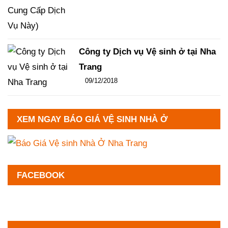
Công ty Dịch vụ Vệ sinh ở tại Nha
Trang
Đăng ngày
09/12/2018
-
102
-
13334
XEM NGAY BÁO GIÁ VỆ SINH NHÀ Ở
FACEBOOK