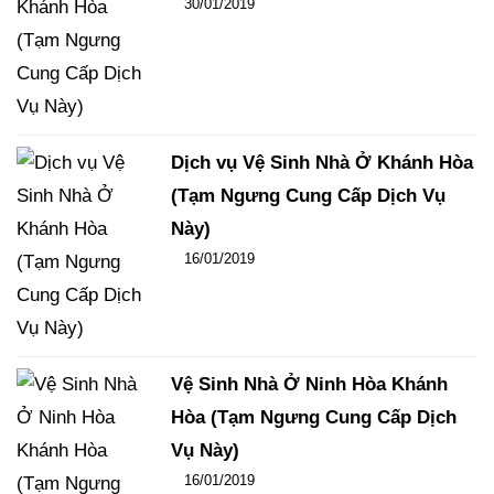
Đăng ngày
30/01/2019
-
100
-
13731
Dịch vụ Vệ Sinh Nhà Ở Khánh Hòa
(Tạm Ngưng Cung Cấp Dịch Vụ
Này)
Đăng ngày
16/01/2019
-
124
-
16162
Vệ Sinh Nhà Ở Ninh Hòa Khánh
Hòa (Tạm Ngưng Cung Cấp Dịch
Vụ Này)
Đăng ngày
16/01/2019
-
96
-
15370