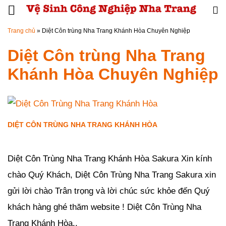
Đến nội dung chính
Trang chủ
»
Diệt Côn trùng Nha Trang Khánh Hòa Chuyên Nghiệp
Diệt Côn trùng Nha Trang
Khánh Hòa Chuyên Nghiệp
DIỆT CÔN TRÙNG NHA TRANG KHÁNH HÒA
Đăng ngày
23/02/2019
-
0
bình luận
-
2741
lượt xem
Diệt Côn Trùng Nha Trang Khánh Hòa Sakura Xin kính
chào Quý Khách, Diệt Côn Trùng Nha Trang Sakura xin
gửi lời chào Trân trọng và lời chúc sức khỏe đến Quý
khách hàng ghé thăm website ! Diệt Côn Trùng Nha
Trang Khánh Hòa..