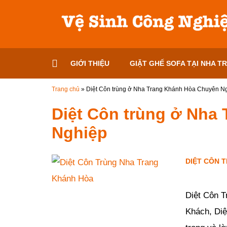
Đến nội dung chính
GIỚI THIỆU
GIẶT GHẾ SOFA TẠI NHA T
Trang chủ
»
Diệt Côn trùng ở Nha Trang Khánh Hòa Chuyên N
Diệt Côn trùng ở Nha
Nghiệp
DIỆT CÔN 
Đăng ngày
23/02/2019
Diệt Côn T
Khách, Diệ