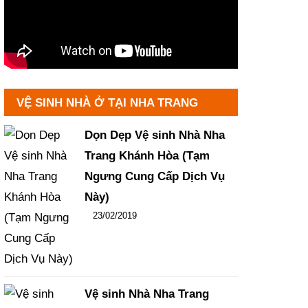
VỆ SINH NHÀ Ở TẠI NHA TRANG
Dọn Dẹp Vệ sinh Nhà Nha
Trang Khánh Hòa (Tạm
Ngưng Cung Cấp Dịch Vụ
Này)
Đăng ngày
23/02/2019
-
106
-
14443
Vệ sinh Nhà Nha Trang