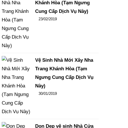
Khánh Hòa (Tạm Ngưng
Cung Cấp Dịch Vụ Này)
Đăng ngày
23/02/2019
-
102
-
15461
Vệ Sinh Nhà Mới Xây Nha
Trang Khánh Hòa (Tạm
Ngưng Cung Cấp Dịch Vụ
Này)
Đăng ngày
30/01/2019
-
108
-
15840
Dọn Dẹp vệ sinh Nhà Cửa