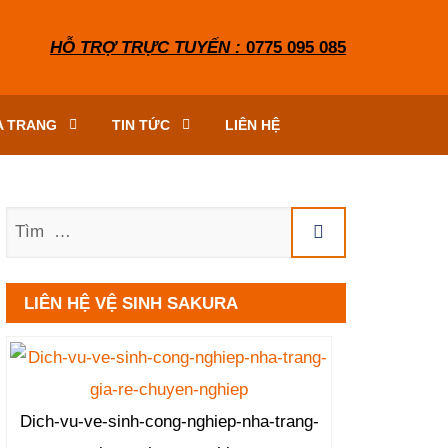
HỖ TRỢ TRỰC TUYẾN :
0775 095 085
A TRANG
TIN TỨC
LIÊN HỆ
Tìm
LIÊN HỆ VỆ SINH SAKURA
Dich-vu-ve-sinh-cong-nghiep-nha-trang-