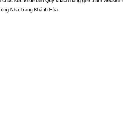
ời chúc sức khỏe đến Quý khách hàng ghé thăm website !
rùng Nha Trang Khánh Hòa..