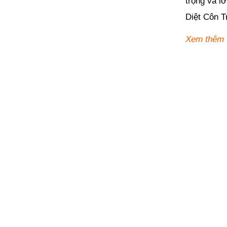
trọng và l
Diệt Côn T
Xem thêm