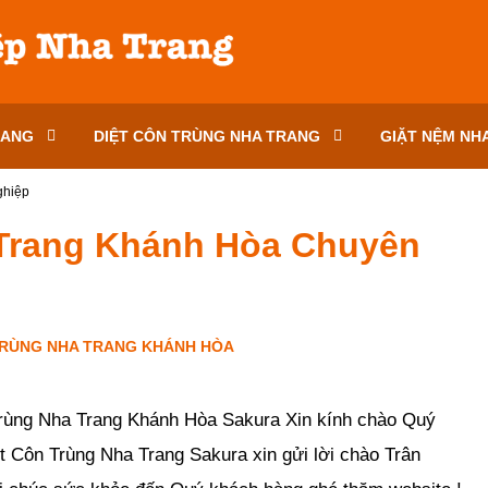
RANG
DIỆT CÔN TRÙNG NHA TRANG
GIẶT NỆM NH
ghiệp
 Trang Khánh Hòa Chuyên
TRÙNG NHA TRANG KHÁNH HÒA
-
0
bình luận
-
2741
lượt xem
rùng Nha Trang Khánh Hòa Sakura Xin kính chào Quý
t Côn Trùng Nha Trang Sakura xin gửi lời chào Trân