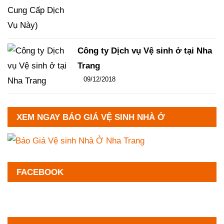
Công ty Dịch vụ Vệ sinh ở tại Nha
Trang
Đăng ngày
09/12/2018
-
102
-
13331
XEM NGAY BÁO GIÁ VỆ SINH NHÀ Ở
FACEBOOK