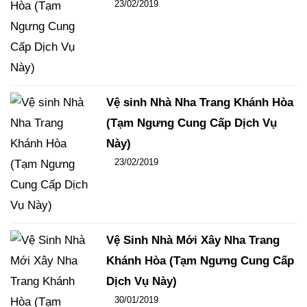
Đăng ngày
23/02/2019
-
106
-
14441
Vệ sinh Nhà Nha Trang Khánh Hòa
(Tạm Ngưng Cung Cấp Dịch Vụ
Này)
Đăng ngày
23/02/2019
-
102
-
15459
Vệ Sinh Nhà Mới Xây Nha Trang
Khánh Hòa (Tạm Ngưng Cung Cấp
Dịch Vụ Này)
Đăng ngày
30/01/2019
-
108
-
15839