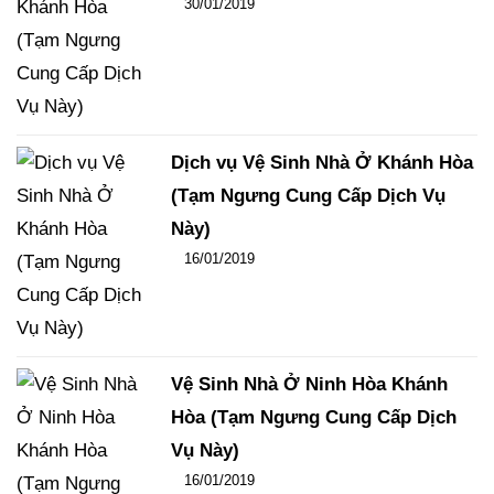
Đăng ngày
30/01/2019
-
100
-
13727
Dịch vụ Vệ Sinh Nhà Ở Khánh Hòa
(Tạm Ngưng Cung Cấp Dịch Vụ
Này)
Đăng ngày
16/01/2019
-
124
-
16160
Vệ Sinh Nhà Ở Ninh Hòa Khánh
Hòa (Tạm Ngưng Cung Cấp Dịch
Vụ Này)
Đăng ngày
16/01/2019
-
96
-
15368