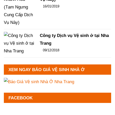
Đăng ngày
16/01/2019
-
96
-
15366
Công ty Dịch vụ Vệ sinh ở tại Nha
Trang
Đăng ngày
09/12/2018
-
102
-
13330
XEM NGAY BÁO GIÁ VỆ SINH NHÀ Ở
FACEBOOK