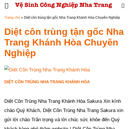
Đến nội dung chính
Trang chủ
»
Diệt côn trùng tận gốc Nha Trang Khánh Hòa Chuyên Nghiệp
Diệt côn trùng tận gốc Nha
Trang Khánh Hòa Chuyên
Nghiệp
DIỆT CÔN TRÙNG NHA TRANG KHÁNH HÒA
Đăng ngày
23/02/2019
-
0
bình luận
-
2738
lượt xem
Diệt Côn Trùng Nha Trang Khánh Hòa Sakura Xin kính
chào Quý Khách, Diệt Côn Trùng Nha Trang Sakura xin
gửi lời chào Trân trọng và lời chúc sức khỏe đến Quý
khách hàng ghé thăm website ! Diệt Côn Trùng Nha