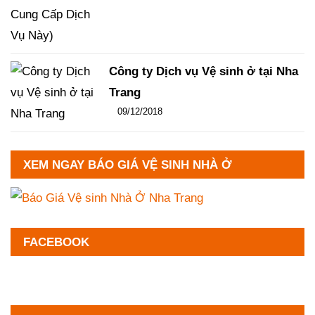
Công ty Dịch vụ Vệ sinh ở tại Nha
Trang
Đăng ngày
09/12/2018
-
102
-
13331
XEM NGAY BÁO GIÁ VỆ SINH NHÀ Ở
FACEBOOK