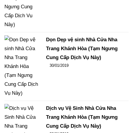
Dọn Dẹp vệ sinh Nhà Cửa Nha
Trang Khánh Hòa (Tạm Ngưng
Cung Cấp Dịch Vụ Này)
Đăng ngày
30/01/2019
-
106
-
15174
Dịch vụ Vệ Sinh Nhà Cửa Nha
Trang Khánh Hòa (Tạm Ngưng
Cung Cấp Dịch Vụ Này)