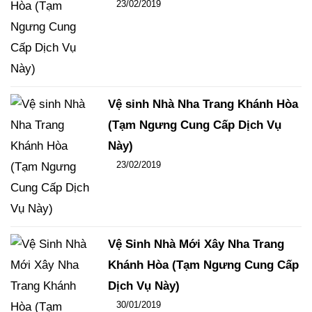
Đăng ngày
23/02/2019
-
106
-
14441
Vệ sinh Nhà Nha Trang Khánh Hòa
(Tạm Ngưng Cung Cấp Dịch Vụ
Này)
Đăng ngày
23/02/2019
-
102
-
15459
Vệ Sinh Nhà Mới Xây Nha Trang
Khánh Hòa (Tạm Ngưng Cung Cấp
Dịch Vụ Này)
Đăng ngày
30/01/2019
-
108
-
15838