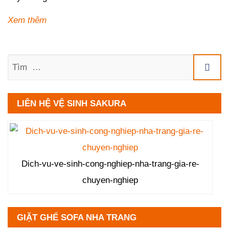
Xem thêm
Tìm
LIÊN HỆ VỆ SINH SAKURA
Dich-vu-ve-sinh-cong-nghiep-nha-trang-gia-re-
chuyen-nghiep
GIẶT GHẾ SOFA NHA TRANG