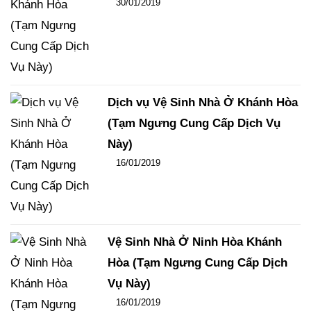
Đăng ngày
30/01/2019
-
100
-
13734
Dịch vụ Vệ Sinh Nhà Ở Khánh Hòa
(Tạm Ngưng Cung Cấp Dịch Vụ
Này)
Đăng ngày
16/01/2019
-
124
-
16166
Vệ Sinh Nhà Ở Ninh Hòa Khánh
Hòa (Tạm Ngưng Cung Cấp Dịch
Vụ Này)
Đăng ngày
16/01/2019
-
96
-
15370