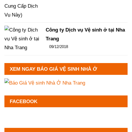
Công ty Dịch vụ Vệ sinh ở tại Nha
Trang
Đăng ngày
09/12/2018
-
102
-
13341
XEM NGAY BÁO GIÁ VỆ SINH NHÀ Ở
FACEBOOK