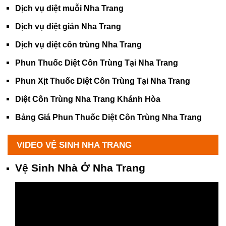
Dịch vụ diệt muỗi Nha Trang
Dịch vụ diệt gián Nha Trang
Dịch vụ diệt côn trùng Nha Trang
Phun Thuốc Diệt Côn Trùng Tại Nha Trang
Phun Xịt Thuốc Diệt Côn Trùng Tại Nha Trang
Diệt Côn Trùng Nha Trang Khánh Hòa
Bảng Giá Phun Thuốc Diệt Côn Trùng Nha Trang
VIDEO VỆ SINH NHA TRANG
Vệ Sinh Nhà Ở Nha Trang