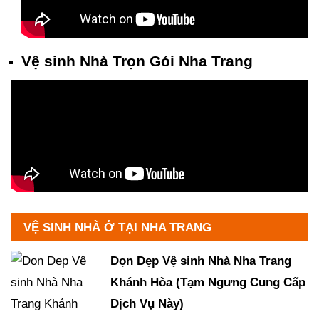
Vệ sinh Nhà Trọn Gói Nha Trang
VỆ SINH NHÀ Ở TẠI NHA TRANG
Dọn Dẹp Vệ sinh Nhà Nha Trang
Khánh Hòa (Tạm Ngưng Cung Cấp
Dịch Vụ Này)