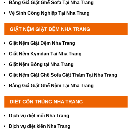
Bảng Giá Giặt Ghế Sofa Tại Nha Trang
Vệ Sinh Công Nghiệp Tại Nha Trang
GIẶT NỆM GIẶT ĐỆM NHA TRANG
Giặt Nệm Giặt Đệm Nha Trang
Giặt Nệm Kymdan Tại Nha Trang
Giặt Nệm Bông tại Nha Trang
Giặt Nệm Giặt Ghế Sofa Giặt Thảm Tại Nha Trang
Bảng Giá Giặt Ghế Nệm Tại Nha Trang
DIỆT CÔN TRÙNG NHA TRANG
Dịch vụ diệt mối Nha Trang
Dịch vụ diệt kiến Nha Trang