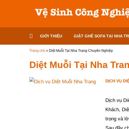
Đến nội dung chính
GIỚI THIỆU
GIẶT GHẾ SOFA TẠI NHA T
Trang chủ
»
Diệt Muỗi Tại Nha Trang Chuyên Nghiệp
Diệt Muỗi Tại Nha Tr
DỊCH VỤ DI
Đăng ngày
21/07/2018
Dịch vụ Di
Khách, Diệ
trọng và l
Sau đây chú