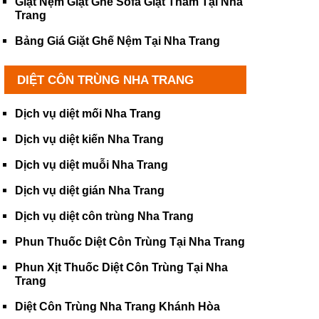
Giặt Nệm Giặt Ghế Sofa Giặt Thảm Tại Nha
Trang
Bảng Giá Giặt Ghế Nệm Tại Nha Trang
DIỆT CÔN TRÙNG NHA TRANG
Dịch vụ diệt mối Nha Trang
Dịch vụ diệt kiến Nha Trang
Dịch vụ diệt muỗi Nha Trang
Dịch vụ diệt gián Nha Trang
Dịch vụ diệt côn trùng Nha Trang
Phun Thuốc Diệt Côn Trùng Tại Nha Trang
Phun Xịt Thuốc Diệt Côn Trùng Tại Nha
Trang
Diệt Côn Trùng Nha Trang Khánh Hòa