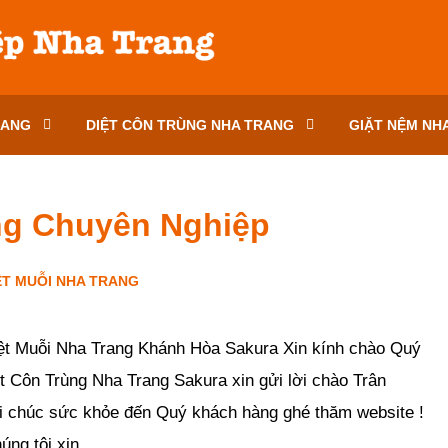
RANG
DIỆT CÔN TRÙNG NHA TRANG
GIẶT NỆM NH
ang Chuyên Nghiệp
ỆT MUỖI NHA TRANG
-
86
bình luận
-
12333
lượt xem
ệt Muỗi Nha Trang Khánh Hòa Sakura Xin kính chào Quý
t Côn Trùng Nha Trang Sakura xin gửi lời chào Trân
ời chúc sức khỏe đến Quý khách hàng ghé thăm website !
ng tôi xin..