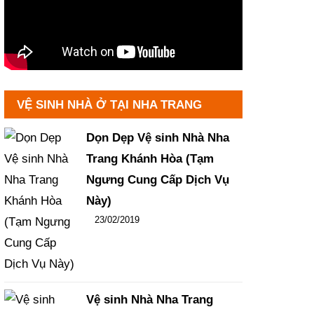
VỆ SINH NHÀ Ở TẠI NHA TRANG
Dọn Dẹp Vệ sinh Nhà Nha
Trang Khánh Hòa (Tạm
Ngưng Cung Cấp Dịch Vụ
Này)
Đăng ngày
23/02/2019
-
106
-
14438
Vệ sinh Nhà Nha Trang