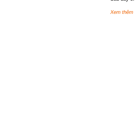
Xem thêm