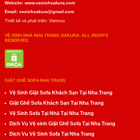
Website:
www.vesinhsakura.com
Email: vesinhsakura@gmail.com
Thiết kế và phát triển: Vietmoz
VỆ SINH NHÀ NHA TRANG SAKURA. ALL RIGHTS
RESERVED.
GIẶT GHẾ SOFA NHA TRANG
Vệ Sinh Giặt Sofa Khách Sạn Tại Nha Trang
Giặt Ghế Sofa Khách Sạn Tại Nha Trang
Vệ Sinh Sofa Tại Nhà Tại Nha Trang
Dịch Vụ Vệ sinh Giặt Ghế Sofa Tại Nha Trang
Dịch Vụ Vệ Sinh Sofa Tại Nha Trang