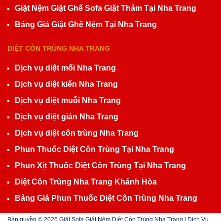
Giặt Nệm Giặt Ghế Sofa Giặt Thảm Tại Nha Trang
Bảng Giá Giặt Ghế Nệm Tại Nha Trang
DIỆT CÔN TRÙNG NHA TRANG
Dịch vụ diệt mối Nha Trang
Dịch vụ diệt kiến Nha Trang
Dịch vụ diệt muỗi Nha Trang
Dịch vụ diệt gián Nha Trang
Dịch vụ diệt côn trùng Nha Trang
Phun Thuốc Diệt Côn Trùng Tại Nha Trang
Phun Xịt Thuốc Diệt Côn Trùng Tại Nha Trang
Diệt Côn Trùng Nha Trang Khánh Hòa
Bảng Giá Phun Thuốc Diệt Côn Trùng Nha Trang
Bản quyền © 2026
Giặt Sofa Giặt Nệm Diệt Côn Trùng Nha Trang | Dịch Vụ