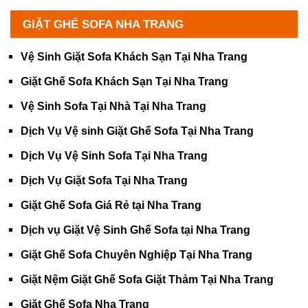
GIẶT GHẾ SOFA NHA TRANG
Vệ Sinh Giặt Sofa Khách Sạn Tại Nha Trang
Giặt Ghế Sofa Khách Sạn Tại Nha Trang
Vệ Sinh Sofa Tại Nhà Tại Nha Trang
Dịch Vụ Vệ sinh Giặt Ghế Sofa Tại Nha Trang
Dịch Vụ Vệ Sinh Sofa Tại Nha Trang
Dịch Vụ Giặt Sofa Tại Nha Trang
Giặt Ghế Sofa Giá Rẻ tại Nha Trang
Dịch vụ Giặt Vệ Sinh Ghế Sofa tại Nha Trang
Giặt Ghế Sofa Chuyên Nghiệp Tại Nha Trang
Giặt Nệm Giặt Ghế Sofa Giặt Thảm Tại Nha Trang
Giặt Ghế Sofa Nha Trang