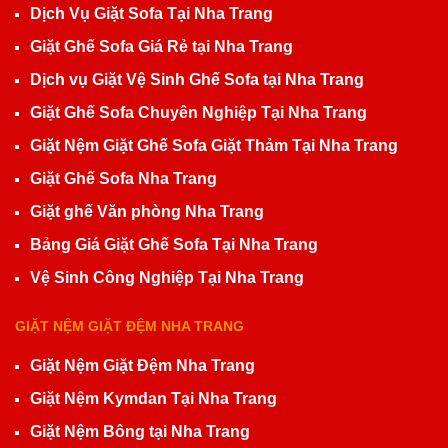
Dịch Vụ Giặt Sofa Tại Nha Trang
Giặt Ghế Sofa Giá Rẻ tại Nha Trang
Dịch vụ Giặt Vệ Sinh Ghế Sofa tại Nha Trang
Giặt Ghế Sofa Chuyên Nghiệp Tại Nha Trang
Giặt Nệm Giặt Ghế Sofa Giặt Thảm Tại Nha Trang
Giặt Ghế Sofa Nha Trang
Giặt ghế Văn phòng Nha Trang
Bảng Giá Giặt Ghế Sofa Tại Nha Trang
Vệ Sinh Công Nghiệp Tại Nha Trang
GIẶT NỆM GIẶT ĐỆM NHA TRANG
Giặt Nệm Giặt Đệm Nha Trang
Giặt Nệm Kymdan Tại Nha Trang
Giặt Nệm Bông tại Nha Trang