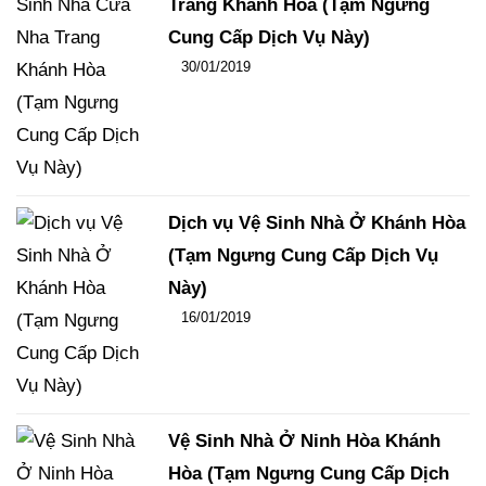
Trang Khánh Hòa (Tạm Ngưng
Cung Cấp Dịch Vụ Này)
Đăng ngày
30/01/2019
-
100
-
13727
Dịch vụ Vệ Sinh Nhà Ở Khánh Hòa
(Tạm Ngưng Cung Cấp Dịch Vụ
Này)
Đăng ngày
16/01/2019
-
124
-
16160
Vệ Sinh Nhà Ở Ninh Hòa Khánh
Hòa (Tạm Ngưng Cung Cấp Dịch