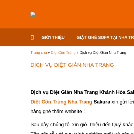
Đến nội dung chính
GIỚI THIỆU
GIẶT GHẾ SOFA TẠI NHA T
Trang chủ
»
Diệt Côn Trùng
»
Dịch vụ Diệt Gián Nha Trang
DỊCH VỤ DIỆT GIÁN NHA TRANG
Đăng ngày
20/07/2018
-
82
bình luận
-
12503
lượt xem
Dịch vụ Diệt Gián Nha Trang Khánh Hòa S
Diệt Côn Trùng Nha Trang
Sakura
xin gửi lờ
hàng ghé thăm website !
Sau đây chúng tôi xin giới thiệu đến Quý khá