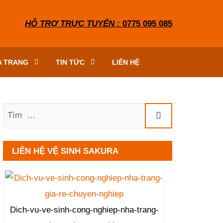
HỖ TRỢ TRỰC TUYẾN :
0775 095 085
A TRANG
TIN TỨC
LIÊN HỆ
Tìm
LIÊN HỆ VỆ SINH SAKURA
Dich-vu-ve-sinh-cong-nghiep-nha-trang-