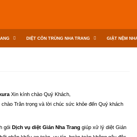
RANG
DIỆT CÔN TRÙNG NHA TRANG
GIẶT NỆM NH
akura
Xin kính chào
Quý Khách,
i chào Trân trọng và lời chúc sức khỏe đến Quý khách
ch gói
Dịch vụ diệt Gián Nha Trang
giúp xử lý diệt Gián