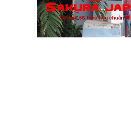
Dịch vụ diệ
MỤC LỤC BÀI VIẾT
Tổng quan Về Loài Gián
Tác Hại Của Loài Gián