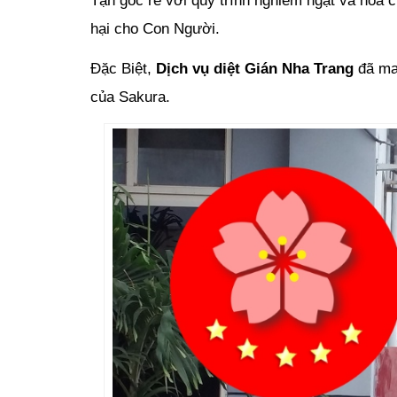
Tận gốc rễ với quy trình nghiêm ngặt và hóa c
hại cho Con Người.
Đặc Biệt,
Dịch vụ diệt Gián Nha Trang
đã ma
của Sakura.