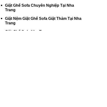
Giặt Ghế Sofa Chuyên Nghiệp Tại Nha
Trang
Giặt Nệm Giặt Ghế Sofa Giặt Thảm Tại Nha
Trang
Giặt Ghế Sofa Nha Trang
Giặt ghế Văn phòng Nha Trang
Bảng Giá Giặt Ghế Sofa Tại Nha Trang
Vệ Sinh Công Nghiệp Tại Nha Trang
GIẶT NỆM GIẶT ĐỆM NHA TRANG
Giặt Nệm Giặt Đệm Nha Trang
Giặt Nệm Kymdan Tại Nha Trang
Giặt Nệm Bông tại Nha Trang