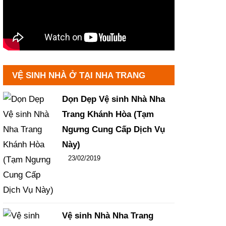
VỆ SINH NHÀ Ở TẠI NHA TRANG
Dọn Dẹp Vệ sinh Nhà Nha
Trang Khánh Hòa (Tạm
Ngưng Cung Cấp Dịch Vụ
Này)
Đăng ngày
23/02/2019
-
106
-
14438
Vệ sinh Nhà Nha Trang