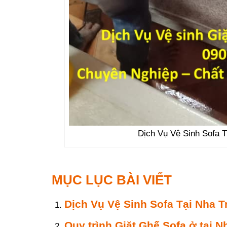
Dịch Vụ Vệ Sinh Sofa 
MỤC LỤC BÀI VIẾT
Dịch Vụ Vệ Sinh Sofa Tại Nha 
Quy trình Giặt Ghế Sofa ở tại 