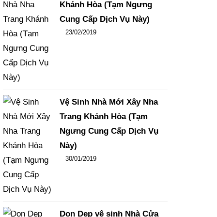
Khánh Hòa (Tạm Ngưng
Cung Cấp Dịch Vụ Này)
Đăng ngày
23/02/2019
-
102
-
15454
Vệ Sinh Nhà Mới Xây Nha
Trang Khánh Hòa (Tạm
Ngưng Cung Cấp Dịch Vụ
Này)
Đăng ngày
30/01/2019
-
108
-
15837
Dọn Dẹp vệ sinh Nhà Cửa