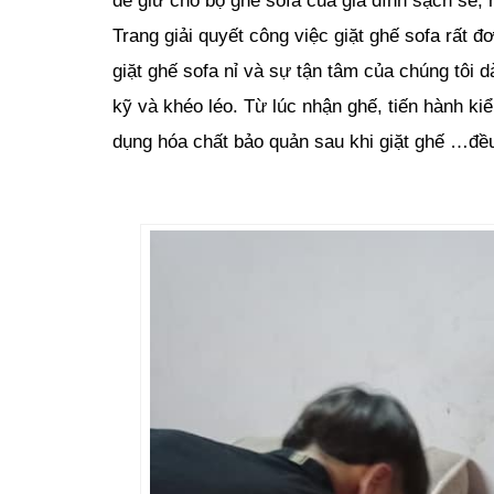
để giữ cho bộ ghế sofa của gia đình sạch sẽ, hế
Trang giải quyết công việc giặt ghế sofa rất 
giặt ghế sofa nỉ và sự tận tâm của chúng tôi 
kỹ và khéo léo. Từ lúc nhận ghế, tiến hành kiể
dụng hóa chất bảo quản sau khi giặt ghế …đề