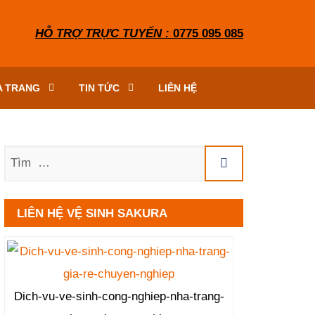
HỖ TRỢ TRỰC TUYẾN :
0775 095 085
A TRANG
TIN TỨC
LIÊN HỆ
Tìm
LIÊN HỆ VỆ SINH SAKURA
Dich-vu-ve-sinh-cong-nghiep-nha-trang-