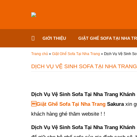
Đến nội dung chính
GIỚI THIỆU
GIẶT GHẾ SOFA TẠI NHA T
Trang chủ
»
Giặt Ghế Sofa Tại Nha Trang
»
Dịch Vụ Vệ Sinh So
DỊCH VỤ VỆ SINH SOFA TẠI NHA TRANG
Đăng ngày
21/08/2019
-
68
bình luận
-
10028
lượt xem
Dịch Vụ Vệ Sinh Sofa Tại Nha Trang Khánh

Giặt Ghế Sofa Tại Nha Trang
Sakura
xin g
khách hàng ghé thăm website ! !
Dịch Vụ Vệ Sinh Sofa Tại Nha Trang Khánh