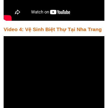
Video 4: Vệ Sinh Biệt Thự Tại Nha Trang