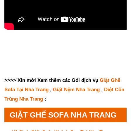
>>>> Xin mời Xem thêm các Gói dịch vụ
Giặt Ghế
Sofa Tại Nha Trang
,
Giặt Nệm Nha Trang
,
Diệt Côn
Trùng Nha Trang
:
GIẶT GHẾ SOFA NHA TRANG