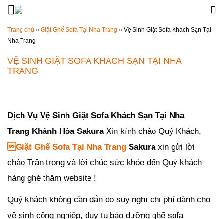
Đến nội dung chính
Trang chủ
»
Giặt Ghế Sofa Tại Nha Trang
»
Vệ Sinh Giặt Sofa Khách Sạn Tại
Nha Trang
VỆ SINH GIẶT SOFA KHÁCH SẠN TẠI NHA
TRANG
Đăng ngày
21/08/2019
-
64
bình luận
-
10215
lượt xem
Dịch Vụ Vệ Sinh Giặt Sofa Khách Sạn Tại Nha
Trang Khánh Hòa Sakura
Xin kính chào
Quý Khách,

Giặt Ghế Sofa Tại Nha Trang
Sakura
xin gửi lời
chào Trân trọng và lời chúc sức khỏe đến Quý khách
hàng ghé thăm website !
Quý khách không cần đắn đo suy nghĩ chi phí dành cho
vệ sinh công nghiệp, duy tu bảo dưỡng ghế sofa