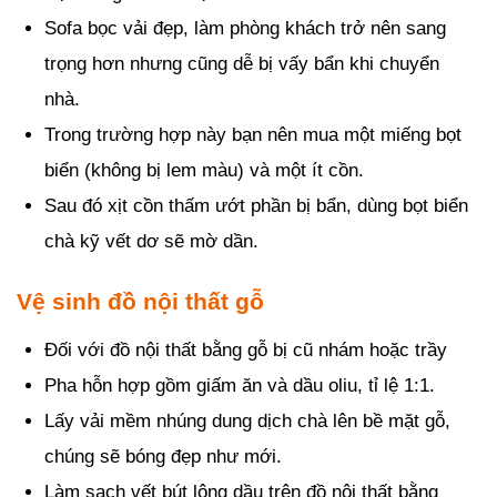
Sofa bọc vải đẹp, làm phòng khách trở nên sang
trọng hơn nhưng cũng dễ bị vấy bẩn khi chuyển
nhà.
Trong trường hợp này bạn nên mua một miếng bọt
biển (không bị lem màu) và một ít cồn.
Sau đó xịt cồn thấm ướt phần bị bẩn, dùng bọt biển
chà kỹ vết dơ sẽ mờ dần.
Vệ sinh đồ nội thất gỗ
Đối với đồ nội thất bằng gỗ bị cũ nhám hoặc trầy
Pha hỗn hợp gồm giấm ăn và dầu oliu, tỉ lệ 1:1.
Lấy vải mềm nhúng dung dịch chà lên bề mặt gỗ,
chúng sẽ bóng đẹp như mới.
Làm sạch vết bút lông dầu trên đồ nội thất bằng