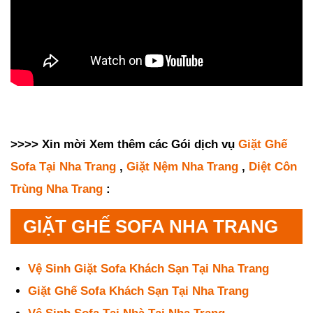
>>>> Xin mời Xem thêm các Gói dịch vụ
Giặt Ghế
Sofa Tại Nha Trang
,
Giặt Nệm Nha Trang
,
Diệt Côn
Trùng Nha Trang
:
GIẶT GHẾ SOFA NHA TRANG
Vệ Sinh Giặt Sofa Khách Sạn Tại Nha Trang
Giặt Ghế Sofa Khách Sạn Tại Nha Trang