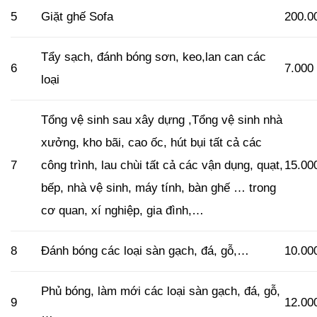
5
Giặt ghế Sofa
200.0
Tẩy sạch, đánh bóng sơn, keo,lan can các
6
7.000
loại
Tổng vệ sinh sau xây dựng ,Tổng vệ sinh nhà
xưởng, kho bãi, cao ốc, hút bụi tất cả các
7
công trình, lau chùi tất cả các vận dụng, quạt,
15.00
bếp, nhà vệ sinh, máy tính, bàn ghế … trong
cơ quan, xí nghiệp, gia đình,…
8
Đánh bóng các loại sàn gạch, đá, gỗ,…
10.00
Phủ bóng, làm mới các loại sàn gạch, đá, gỗ,
9
12.00
…