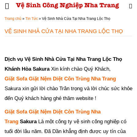
Đến nội dung chính
Trang chủ
»
Tin Tức
»
Vệ Sinh Nhà Cửa Tại Nha Trang Lộc Thọ
VỆ SINH NHÀ CỬA TẠI NHA TRANG LỘC THỌ
Đăng ngày
28/09/2019
-
66
bình luận
-
7552
lượt xem
Dịch vụ Vệ Sinh Nhà Cửa Tại Nha Trang Lộc Thọ
Khánh Hòa Sakura
Xin kính chào
Quý Khách,
Giặt Sofa Giặt Nệm Diệt Côn Trùng Nha Trang
Sakura xin gửi lời chào Trân trọng và lời chúc sức khỏe
đến Quý khách hàng ghé thăm website !
Giặt Sofa Giặt Nệm Diệt Côn Trùng Nha
Trang
Sakura
Là một công ty vệ sinh công nghiệp có
tuổi đời lâu năm. Đã Dần khẳng định được uy tín của