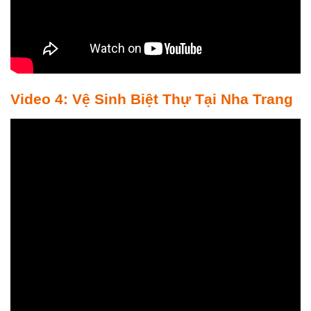
Video 4: Vệ Sinh Biệt Thự Tại Nha Trang