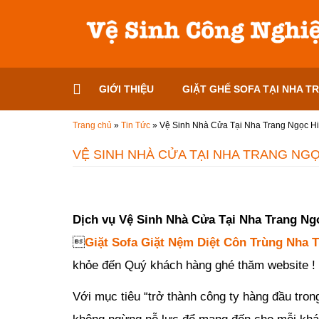
Đến nội dung chính
GIỚI THIỆU
GIẶT GHẾ SOFA TẠI NHA T
Trang chủ
»
Tin Tức
»
Vệ Sinh Nhà Cửa Tại Nha Trang Ngọc H
VỆ SINH NHÀ CỬA TẠI NHA TRANG NGỌ
Đăng ngày
28/09/2019
-
68
bình luận
-
7205
lượt xem
Dịch vụ Vệ Sinh Nhà Cửa Tại Nha Trang N

Giặt Sofa Giặt Nệm Diệt Côn Trùng Nha 
khỏe đến Quý khách hàng ghé thăm website !
Với mục tiêu “trở thành công ty hàng đầu tron