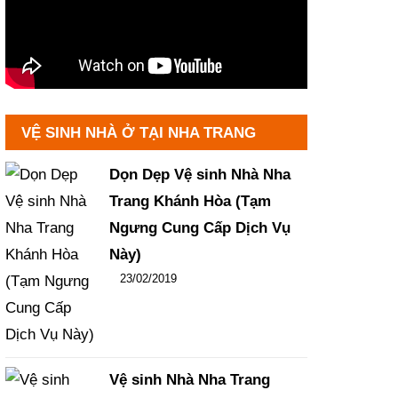
VỆ SINH NHÀ Ở TẠI NHA TRANG
Dọn Dẹp Vệ sinh Nhà Nha
Trang Khánh Hòa (Tạm
Ngưng Cung Cấp Dịch Vụ
Này)
Đăng ngày
23/02/2019
-
106
-
14431
Vệ sinh Nhà Nha Trang