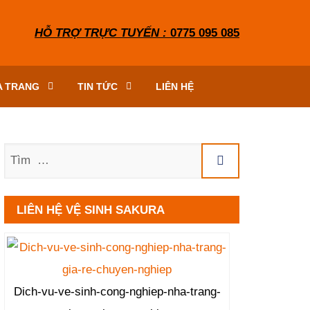
HỖ TRỢ TRỰC TUYẾN :
0775 095 085
A TRANG
TIN TỨC
LIÊN HỆ
Tìm
LIÊN HỆ VỆ SINH SAKURA
Dich-vu-ve-sinh-cong-nghiep-nha-trang-