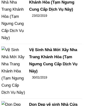
Khánh Hòa (Tạm Ngưng
Cung Cấp Dịch Vụ Này)
Đăng ngày
23/02/2019
-
102
-
15451
Vệ Sinh Nhà Mới Xây Nha
Trang Khánh Hòa (Tạm
Ngưng Cung Cấp Dịch Vụ
Này)
Đăng ngày
30/01/2019
-
108
-
15833
Dọn Dẹp vệ sinh Nhà Cửa