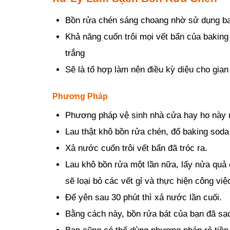
Bồn rửa chén sáng choang nhờ sử dụng b
Khả năng cuốn trôi mọi vết bẩn của baking
trắng
Sẽ là tổ hợp làm nên điều kỳ diệu cho gian
Phương Pháp
Phương pháp vệ sinh nhà cửa hay ho này r
Lau thật khô bồn rửa chén, đổ baking soda
Xả nước cuốn trôi vết bẩn đã tróc ra.
Lau khô bồn rửa một lần nữa, lấy nửa quả
sẽ loại bỏ các vết gỉ và thực hiện công việc
Để yên sau 30 phút thì xả nước lần cuối.
Bằng cách này, bồn rửa bát của bạn đã sạ