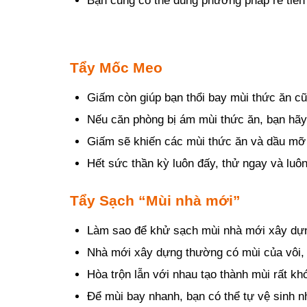
Bạn cũng có thể dùng phương pháp rẻ tiền 
Tẩy Mốc Meo
Giấm còn giúp bạn thổi bay mùi thức ăn 
Nếu căn phòng bị ám mùi thức ăn, bạn hãy c
Giấm sẽ khiến các mùi thức ăn và dầu mỡ 
Hết sức thần kỳ luôn đấy, thử ngay và luôn
Tẩy Sạch “Mùi nhà mới”
Làm sao để khử sạch mùi nhà mới xây dự
Nhà mới xây dựng thường có mùi của vôi,
Hòa trộn lẫn với nhau tạo thành mùi rất k
Để mùi bay nhanh, bạn có thể tự vệ sinh 