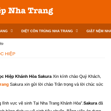
RANG
DIỆT CÔN TRÙNG NHA TRANG
GIẶT NỆM NH
iệp
C HIỆP
gọc Hiệp Khánh Hòa Sakura
Xin kính chào
Quý Khách,
Trang
Sakura xin gửi lời chào Trân trọng và lời chúc sức
g lĩnh vực vệ sinh Tại Nha Trang Khánh Hòa”.
Sakura
đã