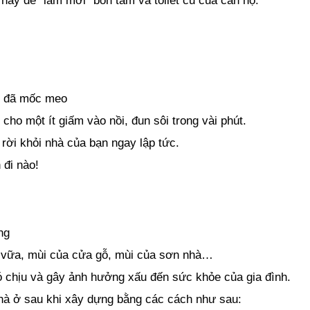
này để “làm mới” bồn tắm và toilet cũ của căn hộ.
cũ đã mốc meo
ho một ít giấm vào nồi, đun sôi trong vài phút.
rời khỏi nhà của bạn ngay lập tức.
 đi nào!
ng
 vữa, mùi của cửa gỗ, mùi của sơn nhà…
hó chịu và gây ảnh hưởng xấu đến sức khỏe của gia đình.
nhà ở sau khi xây dựng bằng các cách như sau: