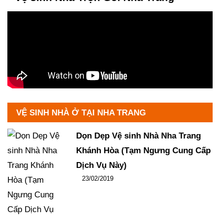
VỆ SINH NHÀ Ở TẠI NHA TRANG
Dọn Dẹp Vệ sinh Nhà Nha Trang
Khánh Hòa (Tạm Ngưng Cung Cấp
Dịch Vụ Này)
Đăng ngày
23/02/2019
-
106
-
14441