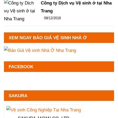
Công ty Dịch vụ Vệ sinh ở tại Nha
Trang
Đăng ngày
09/12/2018
-
102
-
13331
XEM NGAY BÁO GIÁ VỆ SINH NHÀ Ở
FACEBOOK
SAKURA