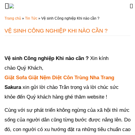
Đến nội dung chính
Trang chủ
»
Tin Tức
»
Vệ sinh Công nghiệp Khi nào cần ?
VỆ SINH CÔNG NGHIỆP KHI NÀO CẦN ?
Đăng ngày
22/06/2018
-
0
bình luận
-
1278
lượt xem
Vệ sinh Công nghiệp Khi nào cần ?
Xin kính
chào
Quý Khách,
Giặt Sofa Giặt Nệm Diệt Côn Trùng Nha Trang
Sakura
xin gửi lời chào Trân trọng và lời chúc sức
khỏe đến Quý khách hàng ghé thăm website !
Cùng với sự phát triển không ngừng của xã hội thì mức
sống của người dân cũng từng bước được nâng lên. Do
đó, con người có xu hướng đặt ra những tiêu chuẩn cao